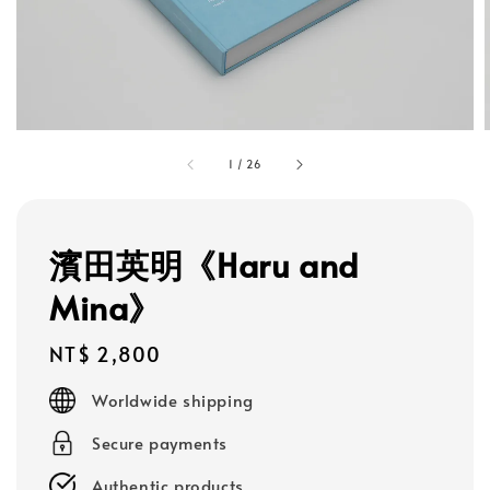
1
/
26
濱田英明《Haru and
Mina》
Regular
NT$ 2,800
price
Worldwide shipping
Secure payments
Authentic products