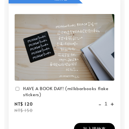
HAVE A BOOK DAY! (milkbarbooks flake
stickers)
-
+
NT$ 120
NT$ 150
加入購物車