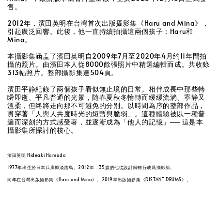
售。
加入購物車
2012年，濱田英明在台灣首次出版摄影集《Haru and Mina》，
引起廣泛回響。此後，他一直持續拍攝這兩個孩子：Haru和
Mina。
本攝影集涵盖了濱田英明自2009年7月至2020年4月约11年間拍
攝的照片。由濱田本人從8000餘張照片中精選編輯而成。共收錄
313幅照片。整部攝影集達504頁。
濱田平静紀錄了兩個孩子看似無止境的日常。相伴成長中那些轉
瞬即逝、平凡普通的光景，随春夏秋冬輪轉而緩緩流淌、寧静又
溫柔，但终將走向那不可避免的分别。以時間為序的整部作品，
貫穿著「人與人共度時光的短暫與脆弱」。這種體驗被以一種普
遍而深刻的方式感受著，並逐漸成為「他人的記憶」── 這是本
攝影集所探討的核心。
濱田英明 Hideaki Hamada
1977年出生於日本兵庫縣淡路島。2012年，35歲的他從設計師轉行成爲攝影師。
同年在台灣出版攝影集《Haru and Mina》。2019年出版攝影集《DISTANT DRUMS》。