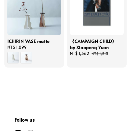
ICHIRIN VASE matte
《CAMPAIGN CHILD》
by Xiaopeng Yuan
Regular
NT$ 1,099
price
Sale
NT$ 1,362
Regular
NT$ 1,513
price
price
Follow us