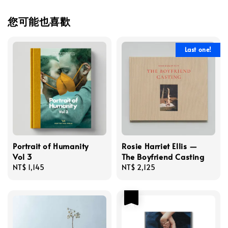
您可能也喜歡
Last one!
Portrait of Humanity
Rosie Harriet Ellis —
Vol 3
The Boyfriend Casting
Regular
NT$ 1,145
Regular
NT$ 2,125
price
price
優惠