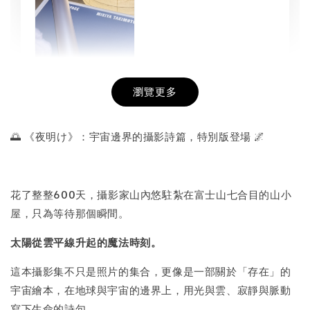
瀏覽更多
書本包膜服務
-
+
NT$ 50
🌅 《夜明け》：宇宙邊界的攝影詩篇，特別版登場 🌌
NT$ 100
花了整整600天，攝影家山內悠駐紮在富士山七合目的山小
加入購物車
屋，只為等待那個瞬間。
太陽從雲平線升起的魔法時刻。
這本攝影集不只是照片的集合，更像是一部關於「存在」的
宇宙繪本，在地球與宇宙的邊界上，用光與雲、寂靜與脈動
寫下生命的詩句。