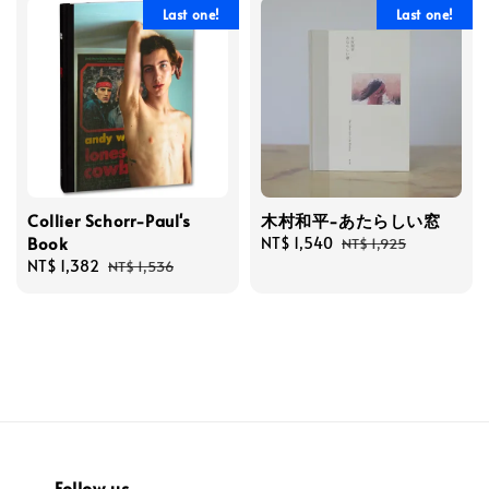
Last one!
Last one!
Collier Schorr-Paul's
木村和平-あたらしい窓
Book
Sale
NT$ 1,540
Regular
NT$ 1,925
Sale
NT$ 1,382
Regular
price
price
NT$ 1,536
price
price
Follow us