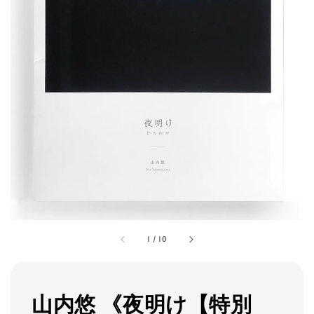
1
/
10
山内悠 《夜明け【特別