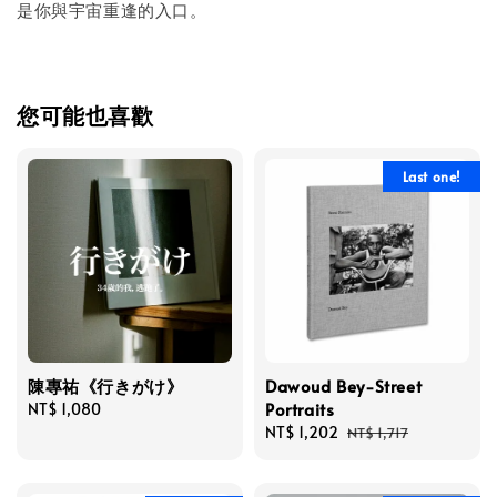
是你與宇宙重逢的入口。
您可能也喜歡
Last one!
陳專祐《行きがけ》
Dawoud Bey-Street
Portraits
Regular
NT$ 1,080
price
Sale
NT$ 1,202
Regular
NT$ 1,717
price
price