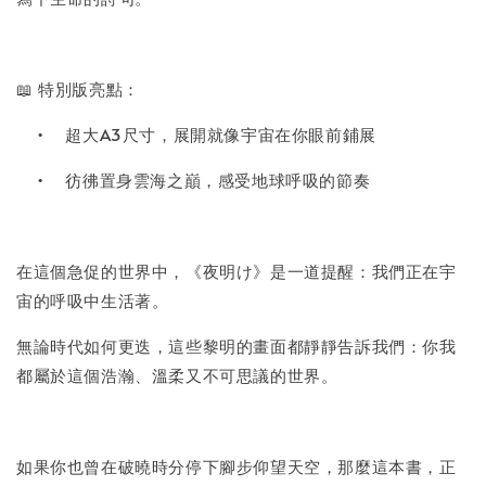
📖 特別版亮點：
•
超大A3尺寸，展開就像宇宙在你眼前鋪展
•
彷彿置身雲海之巔，感受地球呼吸的節奏
在這個急促的世界中，《夜明け》是一道提醒：我們正在宇
宙的呼吸中生活著。
無論時代如何更迭，這些黎明的畫面都靜靜告訴我們：你我
都屬於這個浩瀚、溫柔又不可思議的世界。
如果你也曾在破曉時分停下腳步仰望天空，那麼這本書，正