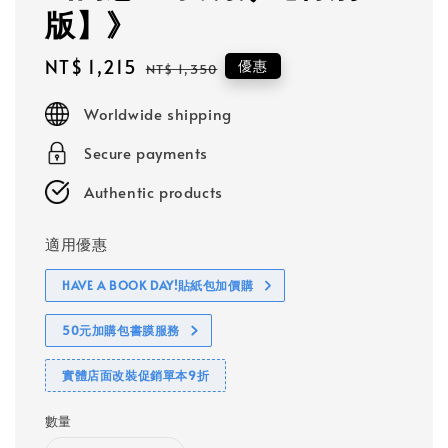
版】》
Sale
NT$ 1,215
Regular
優惠
NT$ 1,350
price
price
Worldwide shipping
Secure payments
Authentic products
適用優惠
HAVE A BOOK DAY!貼紙包加價購
50元加購包書膜服務
實體店面改裝促銷單本9折
數量