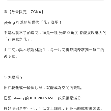
🌸【数量限定・ZŌKA】
plying 打造的新世代「花」登場！
不是枯萎不了的造花，而是一種 光影與角度 都能展現魅力的
「存在感之花」。
由亞克力與木頭端材誕生，每一片花瓣都閃爍著獨一無二的
透明感。
✨ 怎麼玩？
插在花瓶或一輪挿し裡，就能成為空間的亮點。
搭配 plying 的 ICHIRIN VASE，效果更是滿分！
枝幹底部還有小孔，可以穿上細繩，化身吊飾或聖誕裝飾。