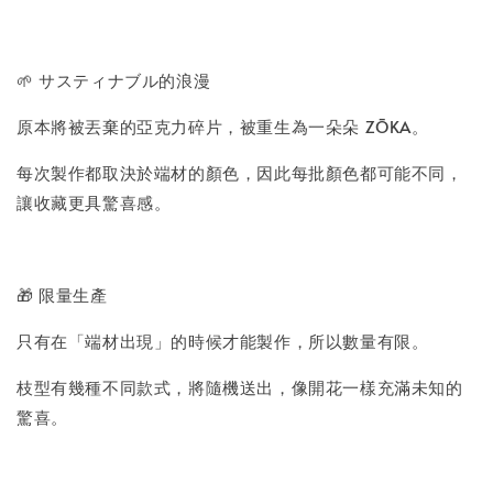
🌱 サスティナブル的浪漫
原本將被丟棄的亞克力碎片，被重生為一朵朵 ZŌKA。
每次製作都取決於端材的顏色，因此每批顏色都可能不同，
讓收藏更具驚喜感。
🎁 限量生產
只有在「端材出現」的時候才能製作，所以數量有限。
枝型有幾種不同款式，將隨機送出，像開花一樣充滿未知的
驚喜。