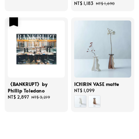
Sale
NT$ 1,183
Regular
NT$ 1,690
price
price
優惠
《BANKRUPT》by
ICHIRIN VASE matte
Phillip Toledano
Regular
NT$ 1,099
Sale
NT$ 2,897
Regular
price
NT$ 3,219
price
price