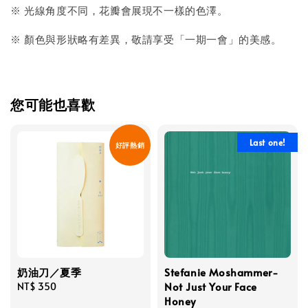
※ 光線角度不同，花瓣會展現不一樣的色澤。
※ 顏色與形狀略有差異，敬請享受「一期一會」的美感。
您可能也喜歡
Last one!
好評熱銷
奶油刀／夏季
Stefanie Moshammer-
Not Just Your Face
Regular
NT$ 350
Honey
price