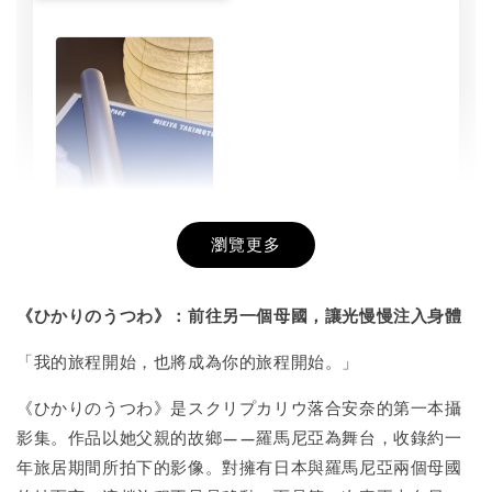
瀏覽更多
書本包膜服務
-
+
NT$ 50
《ひかりのうつわ》：前往另一個母國，讓光慢慢注入身體
NT$ 100
「我的旅程開始，也將成為你的旅程開始。」
《ひかりのうつわ》是スクリプカリウ落合安奈的第一本攝
加入購物車
影集。作品以她父親的故鄉——羅馬尼亞為舞台，收錄約一
年旅居期間所拍下的影像。對擁有日本與羅馬尼亞兩個母國