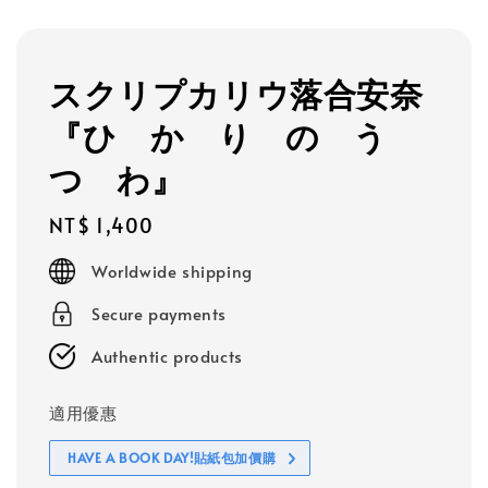
スクリプカリウ落合安奈
『ひ か り の う
つ わ』
Regular
NT$ 1,400
price
Worldwide shipping
Secure payments
Authentic products
適用優惠
HAVE A BOOK DAY!貼紙包加價購