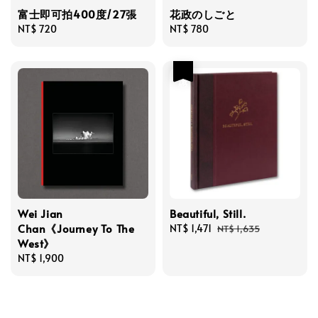
富士即可拍400度/27張
花政のしごと
Regular
NT$ 720
Regular
NT$ 780
price
price
優惠
Wei Jian
Beautiful, Still.
Chan《Journey To The
Sale
NT$ 1,471
Regular
NT$ 1,635
West》
price
price
Regular
NT$ 1,900
price