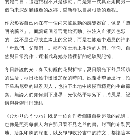
的她而言，這趟旅程不只是移動，而是第一次真正走向另一
個尚未深深觸碰過的故鄉，重新尋找自身根源的過程。
作家形容自己內在有一個尚未被啟動的感覺器官，像是「透
明的臟器」。而讓這個器官開始流動、被注入血液與色彩
的，並不是生母或血緣上的父親，而是在旅途中遇見的許多
「母親們、父親們」。那些在土地上生活的人們、信仰、自
然與日常勞作，逐漸成為她身體裡新的經驗與記憶。
冬日靜謐的光，春天初醒的花與祈禱，夏日陽光下舒展延續
的生活，秋日收穫中慢慢加深的時間。她隨著季節巡行，拍
下羅馬尼亞的風景與人，也拍下土地中緩慢而穩定的生命節
奏。無論人們如何劃下邊界，光依然平等落下，將風景、記
憶與身體悄悄連結。
《ひかりのうつわ》既是一位創作者觸碰自身起源的紀錄，
也像是照亮每個人內在那只看不見之器的書。封面的布裝質
地、活版印刷的深度，以及靜靜收於書中的詩文，都讓這本