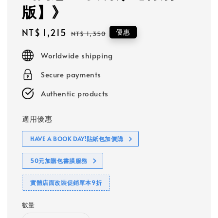
版】》
Sale
NT$ 1,215
Regular
優惠
NT$ 1,350
price
price
Worldwide shipping
Secure payments
Authentic products
適用優惠
HAVE A BOOK DAY!貼紙包加價購
50元加購包書膜服務
實體店面改裝促銷單本9折
數量