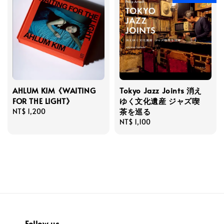
AHLUM KIM《WAITING
Tokyo Jazz Joints 消え
FOR THE LIGHT》
ゆく文化遺産 ジャズ喫
茶を巡る
Regular
NT$ 1,200
price
Regular
NT$ 1,100
price
Follow us