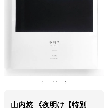
1
/
10
山内悠 《夜明け【特別