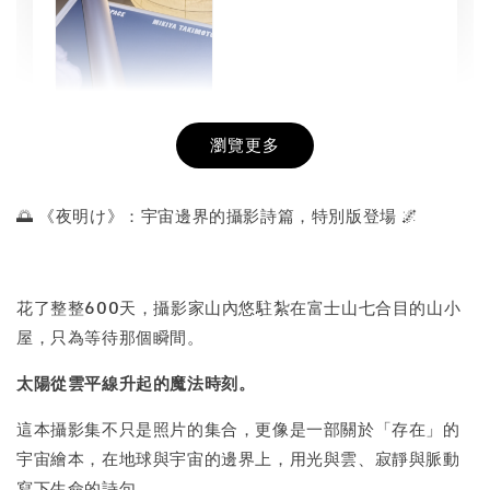
瀏覽更多
書本包膜服務
-
+
NT$ 50
🌅 《夜明け》：宇宙邊界的攝影詩篇，特別版登場 🌌
NT$ 100
花了整整600天，攝影家山內悠駐紮在富士山七合目的山小
加入購物車
屋，只為等待那個瞬間。
太陽從雲平線升起的魔法時刻。
這本攝影集不只是照片的集合，更像是一部關於「存在」的
宇宙繪本，在地球與宇宙的邊界上，用光與雲、寂靜與脈動
寫下生命的詩句。