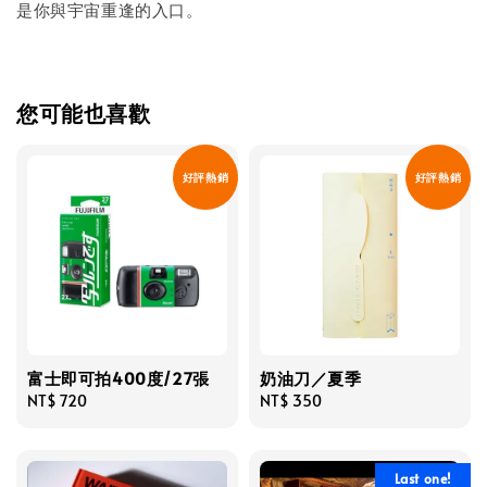
是你與宇宙重逢的入口。
您可能也喜歡
好評熱銷
好評熱銷
富士即可拍400度/27張
奶油刀／夏季
Regular
NT$ 720
Regular
NT$ 350
price
price
Last one!