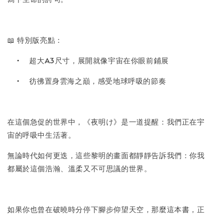
📖 特別版亮點：
•
超大A3尺寸，展開就像宇宙在你眼前鋪展
•
彷彿置身雲海之巔，感受地球呼吸的節奏
在這個急促的世界中，《夜明け》是一道提醒：我們正在宇
宙的呼吸中生活著。
無論時代如何更迭，這些黎明的畫面都靜靜告訴我們：你我
都屬於這個浩瀚、溫柔又不可思議的世界。
如果你也曾在破曉時分停下腳步仰望天空，那麼這本書，正