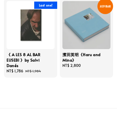
Last one!
好評熱銷
《 A LES 8 AL BAR
濱田英明《Haru and
EUSEBI 》by Salvi
Mina》
Danés
Regular
NT$ 2,800
Sale
NT$ 1,786
Regular
price
NT$ 1,984
price
price