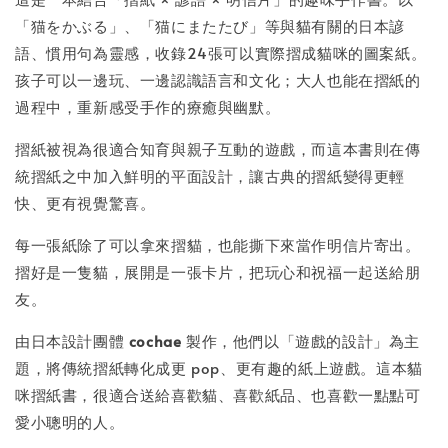
「猫をかぶる」、「猫にまたたび」等與貓有關的日本諺
語、慣用句為靈感，收錄24張可以實際摺成貓咪的圖案紙。
孩子可以一邊玩、一邊認識語言和文化；大人也能在摺紙的
過程中，重新感受手作的療癒與幽默。
摺紙被視為很適合知育與親子互動的遊戲，而這本書則在傳
統摺紙之中加入鮮明的平面設計，讓古典的摺紙變得更輕
快、更有視覺驚喜。
每一張紙除了可以拿來摺貓，也能撕下來當作明信片寄出。
摺好是一隻貓，展開是一張卡片，把玩心和祝福一起送給朋
友。
由日本設計團體
cochae
製作，他們以「遊戲的設計」為主
題，將傳統摺紙轉化成更 pop、更有趣的紙上遊戲。這本貓
咪摺紙書，很適合送給喜歡貓、喜歡紙品、也喜歡一點點可
愛小聰明的人。