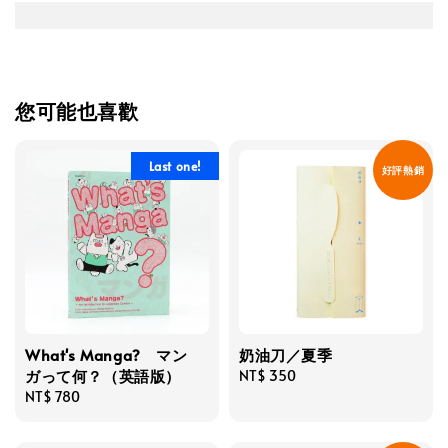
您可能也喜歡
Last one!
好評熱銷
What's Manga? マン
奶油刀／夏季
ガって何？（英語版）
Regular
NT$ 350
Regular
NT$ 780
price
price