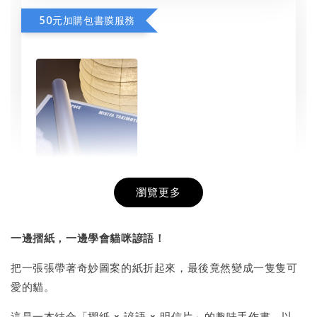
50元加購包書膜服務
瀏覽更多
書本包膜服務
-
+
NT$ 50
一邊摺紙，一邊學會貓咪諺語！
NT$ 100
把一張張帶著奇妙圖案的紙折起來，最後竟然變成一隻隻可
愛的貓。
加入購物車
這是一本結合「摺紙 × 諺語 × 明信片」的趣味手作書。以