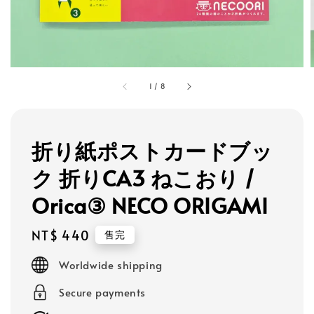
1
/
8
折り紙ポストカードブッ
ク 折りCA3 ねこおり /
Orica③ NECO ORIGAMI
Regular
NT$ 440
售完
price
Worldwide shipping
Secure payments