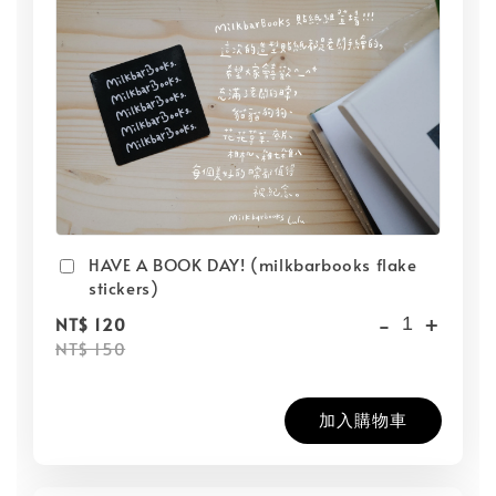
HAVE A BOOK DAY! (milkbarbooks flake
stickers)
-
+
NT$ 120
NT$ 150
加入購物車