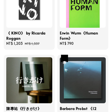
《 KINO》 by Ricarda
Erwin Wurm《Human
Roggan
Form》
Sale
NT$ 1,203
Regular
Regular
NT$ 790
NT$ 1,337
price
price
price
優惠
陳專祐《行きがけ》
Barbara Probst 《12