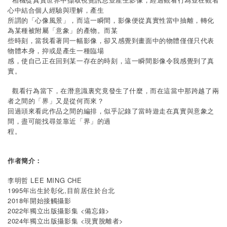
心中結合個人經驗與理解，產生
所謂的「心像風景」，而這一瞬間，影像便從真實性當中抽離，
轉化
為某種被附屬「意象」的產物。而某
些時刻，當我看著同一幅影像，
卻又感覺到畫面中的物體僅僅只代表
物體本身，抑或是產生一種臨場
感，使自己正在回到某一存在的時刻，
這一瞬間影像令我感覺到了真
實。
觀看行為當下，在潛意識裏究竟發生了什麼，
而在這當中那跨越了兩
者之間的「界」又是從何而來？
回過頭來看此作品之間的編排，
似乎記錄了當時遊走在真實與意象之
間，盡可能找尋並靠近「界」
的過
程。
作者簡介：
李明哲 LEE MING CHE
1995年出生於彰化,目前居住於台北
2018年開始接觸攝影
2022年獨立出版攝影集 <備忘錄>
2024年獨立出版攝影集 <現實脫離者>