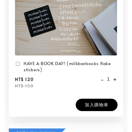
HAVE A BOOK DAY! (milkbarbooks flake
stickers)
-
+
NT$ 120
NT$ 150
加入購物車