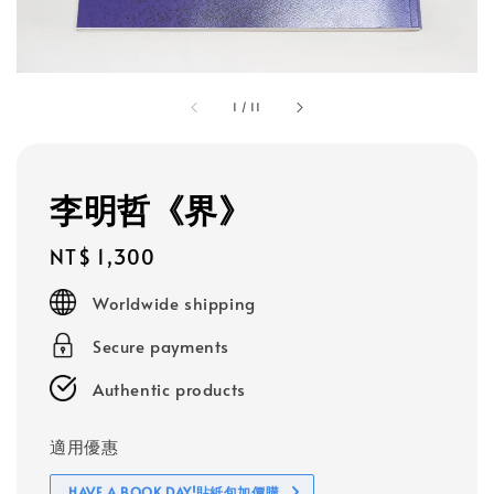
1
/
11
李明哲《界》
Regular
NT$ 1,300
price
Worldwide shipping
Secure payments
Authentic products
適用優惠
HAVE A BOOK DAY!貼紙包加價購