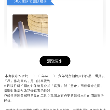
50元加購包書膜服務
瀏覽更多
書本包膜服務
-
+
本書收錄作者於二〇二〇年至二〇二六年間所拍攝攝影作品，
選擇以
NT$ 50
「界」作為書名，是由於察覺到
NT$ 100
自己以往所拍攝的影像總是介於「真實」與「意象」兩種概念之間。
攝影影像是作為記錄真實的載體，
抑或是表達美感與意象的工具？
我認為有必要將這根本性的問題進行
加入購物車
解析。
相機從真實世界中擷取視覺訊息並產生影像，
經過觀看行為並在觀者