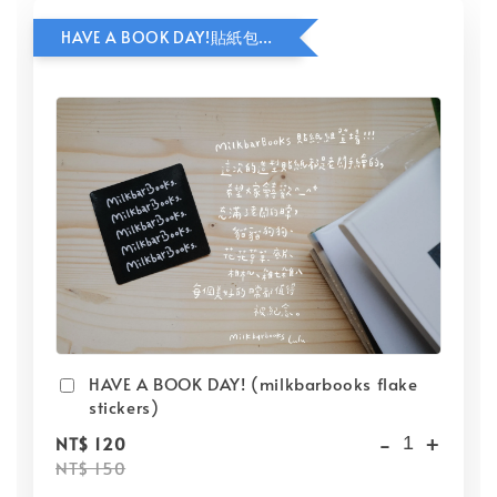
HAVE A BOOK DAY!貼紙包加價購
HAVE A BOOK DAY! (milkbarbooks flake
stickers)
-
+
NT$ 120
NT$ 150