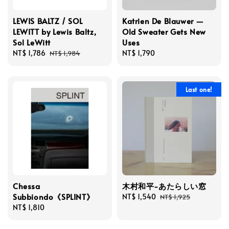
LEWIS BALTZ / SOL
Katrien De Blauwer —
LEWITT by Lewis Baltz,
Old Sweater Gets New
Sol LeWitt
Uses
Sale
NT$ 1,786
Regular
Regular
NT$ 1,790
NT$ 1,984
price
price
price
Last one!
Chessa
木村和平-あたらしい窓
Subbiondo《SPLINT》
Sale
NT$ 1,540
Regular
NT$ 1,925
Regular
NT$ 1,810
price
price
price