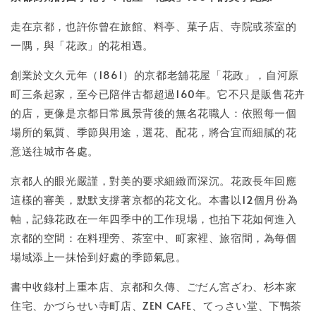
NT$ 100
走在京都，也許你曾在旅館、料亭、菓子店、寺院或茶室的
一隅，與「花政」的花相遇。
加入購物車
創業於文久元年（1861）的京都老舖花屋「花政」，自河原
町三条起家，至今已陪伴古都超過160年。它不只是販售花卉
的店，更像是京都日常風景背後的無名花職人：依照每一個
場所的氣質、季節與用途，選花、配花，將合宜而細膩的花
意送往城市各處。
京都人的眼光嚴謹，對美的要求細緻而深沉。花政長年回應
這樣的審美，默默支撐著京都的花文化。本書以12個月份為
軸，記錄花政在一年四季中的工作現場，也拍下花如何進入
京都的空間：在料理旁、茶室中、町家裡、旅宿間，為每個
場域添上一抹恰到好處的季節氣息。
書中收錄村上重本店、京都和久傳、ごだん宮ざわ、杉本家
住宅、かづらせい寺町店、ZEN CAFE、てっさい堂、下鴨茶