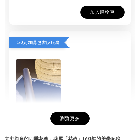
加入購物車
50元加購包書膜服務
瀏覽更多
書本包膜服務
-
+
NT$ 50
京都街角的四季花事：花屋「花政」160年的美學紀錄