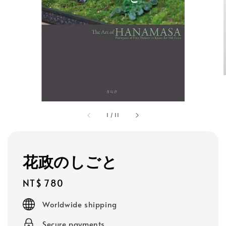
1
/
11
花政のしごと
Regular
NT$ 780
price
Worldwide shipping
Secure payments