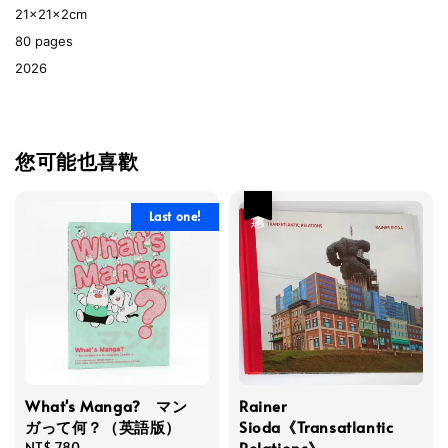
21x21x2cm
80 pages
2026
您可能也喜歡
優惠
Last one!
What's Manga? マン
Rainer
ガって何？（英語版）
Sioda《Transatlantic
Relations》
Regular
NT$ 780