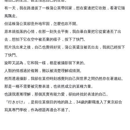
有一天，我在路邊拔了一株蒲公英帶回家，想在窗邊把它吹散，
看著它隨
加入購物車
風飄走。
但這株蒲公英卻意外地牢固，怎麼也吹不開。
原本就低落的心情，在那一刻失去平衡，
我自暴自棄把它從窗邊丟了出
去，想拍下它在空中被丟棄的樣子，
按下了快門。
照片洗出來之後，自己也覺得好笑，蒲公英還沒被丟出去，
我就已經按下
了快門。
旋即又認為，它和我一樣，都是被攝影留下來的。
人類的情感過於複雜，難以被清楚理解或猜測。
然而透過攝影，
我卻在某些時刻感覺到自己與世界之間仍然存在著連結。
那是一種不需要被完整表達，也依然成立的某種力量。
也讓我逐漸理解，那個其實有能力愛，卻始終拙於表達的自己。
『行きがけ』，是前往某個目的地的路上，
34歲的辭職進入了東京綜合
寫真專門學校，
作為標題再適合不過了。