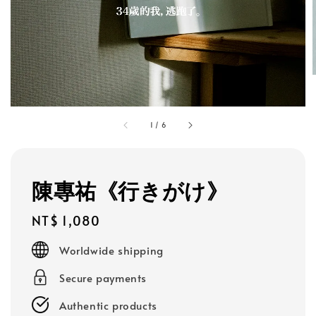
1
/
6
陳專祐《行きがけ》
Regular
NT$ 1,080
price
Worldwide shipping
Secure payments
Authentic products