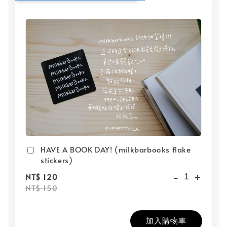
HAVE A BOOK DAY! (milkbarbooks flake
stickers)
-
+
NT$ 120
NT$ 150
加入購物車