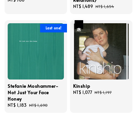
price
Sale
NT$ 1,489
Regular
NT$ 1,654
price
price
優惠
Last one!
Stefanie Moshammer-
Kinship
Not Just Your Face
Sale
NT$ 1,077
Regular
NT$ 1,197
Honey
price
price
Sale
NT$ 1,183
Regular
NT$ 1,690
price
price