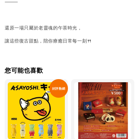
⸻
還原一場只屬於老靈魂的午茶時光，
讓這些復古甜點，陪你療癒日常每一刻🍴
您可能也喜歡
好評熱銷