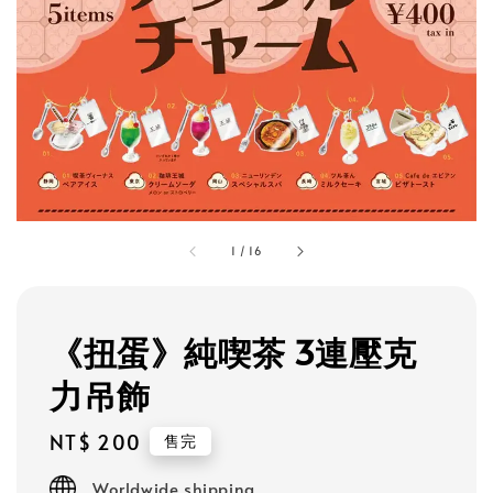
1
/
16
《扭蛋》純喫茶 3連壓克
力吊飾
Regular
NT$ 200
售完
price
Worldwide shipping