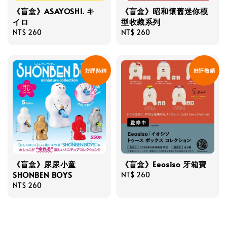
《盲盒》ASAYOSHI. キ
《盲盒》昭和懷舊迷你模
イロ
型收藏系列
Regular
NT$ 260
Regular
NT$ 260
price
price
好評熱銷
好評熱銷
《盲盒》尿尿小童
《盲盒》Eeosiso 牙箱寶
SHONBEN BOYS
Regular
NT$ 260
Regular
NT$ 260
price
price