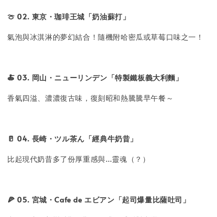
🍈 02. 東京・珈琲王城「奶油蘇打」
氣泡與冰淇淋的夢幻結合！隨機附哈密瓜或草莓口味之一！
🍝 03. 岡山・ニューリンデン「特製鐵板義大利麵」
香氣四溢、濃濃復古味，復刻昭和熱騰騰早午餐～
🥛 04. 長崎・ツル茶ん「經典牛奶昔」
比起現代奶昔多了份厚重感與…靈魂（？）
🍕 05. 宮城・Cafe de エビアン「起司爆量比薩吐司」