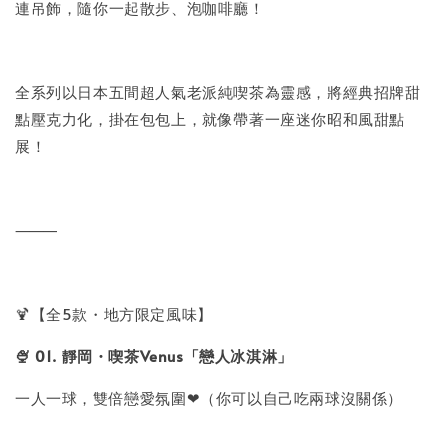
連吊飾，隨你一起散步、泡咖啡廳！
全系列以日本五間超人氣老派純喫茶為靈感，將經典招牌甜
點壓克力化，掛在包包上，就像帶著一座迷你昭和風甜點
展！
⸻
🍹【全5款・地方限定風味】
🍨 01. 靜岡・喫茶Venus「戀人冰淇淋」
一人一球，雙倍戀愛氛圍❤（你可以自己吃兩球沒關係）