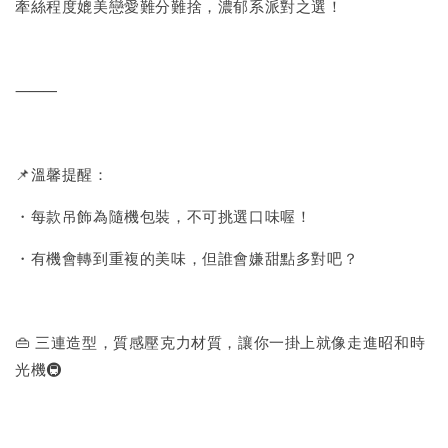
牽絲程度媲美戀愛難分難捨，濃郁系派對之選！
⸻
📌溫馨提醒：
・每款吊飾為隨機包裝，不可挑選口味喔！
・有機會轉到重複的美味，但誰會嫌甜點多對吧？
👜 三連造型，質感壓克力材質，讓你一掛上就像走進昭和時
光機🚇