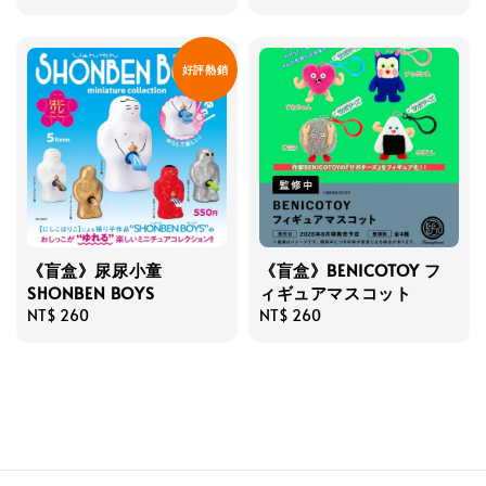
price
price
好評熱銷
《盲盒》尿尿小童
《盲盒》BENICOTOY フ
SHONBEN BOYS
ィギュアマスコット
Regular
NT$ 260
Regular
NT$ 260
price
price