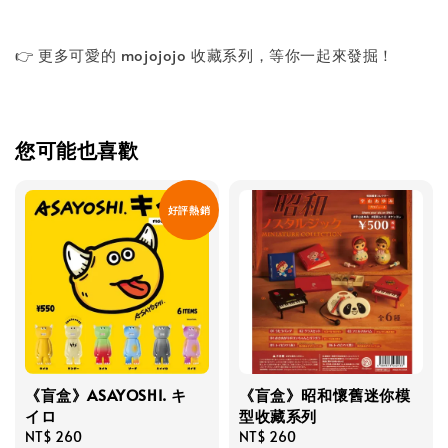
👉 更多可愛的 mojojojo 收藏系列，等你一起來發掘！
您可能也喜歡
好評熱銷
《盲盒》ASAYOSHI. キ
《盲盒》昭和懷舊迷你模
イロ
型收藏系列
Regular
NT$ 260
Regular
NT$ 260