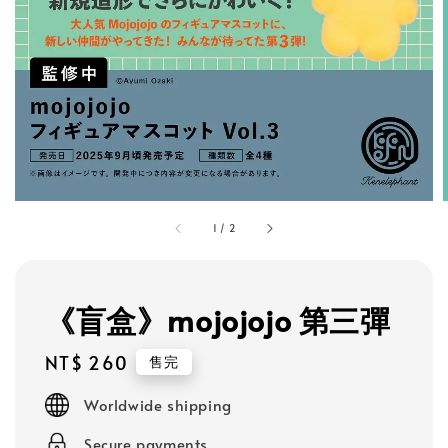
1
/
2
《盲盒》mojojojo 第三彈
Regular
NT$ 260
售完
price
Worldwide shipping
Secure payments