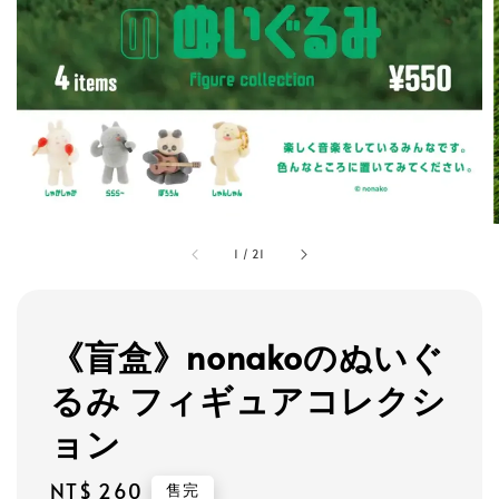
1
/
21
《盲盒》nonakoのぬいぐ
るみ フィギュアコレクシ
ョン
Regular
NT$ 260
售完