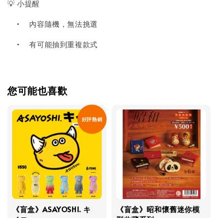
💡 小提醒
•
內容隨機，無法挑選
•
有可能抽到重複款式
您可能也喜歡
好評熱銷
《盲盒》ASAYOSHI. キ
《盲盒》昭和懷舊迷你模