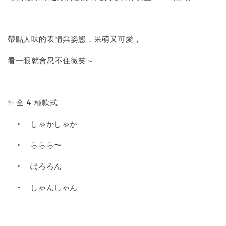
帶點人味的表情與姿態，呆萌又可愛，
看一眼就會忍不住微笑～
✨ 全 4 種款式
•
しゃかしゃか
•
ららら〜
•
ぽろろん
•
しゃんしゃん