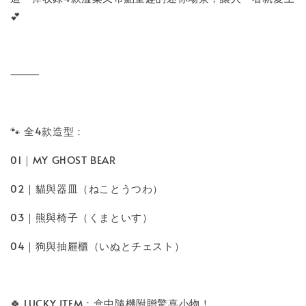
💕
⸻
🐾 全4款造型：
01｜MY GHOST BEAR
02｜貓與器皿（ねことうつわ）
03｜熊與椅子（くまといす）
04｜狗與抽屜櫃（いぬとチェスト）
🍀 LUCKY ITEM：盒中隨機附贈驚喜小物！