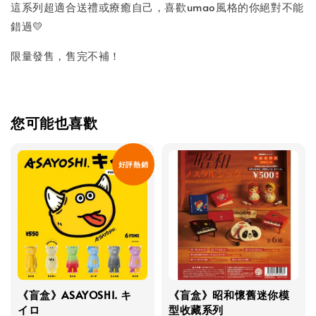
這系列超適合送禮或療癒自己，喜歡umao風格的你絕對不能
錯過💛
限量發售，售完不補！
您可能也喜歡
好評熱銷
《盲盒》ASAYOSHI. キ
《盲盒》昭和懷舊迷你模
イロ
型收藏系列