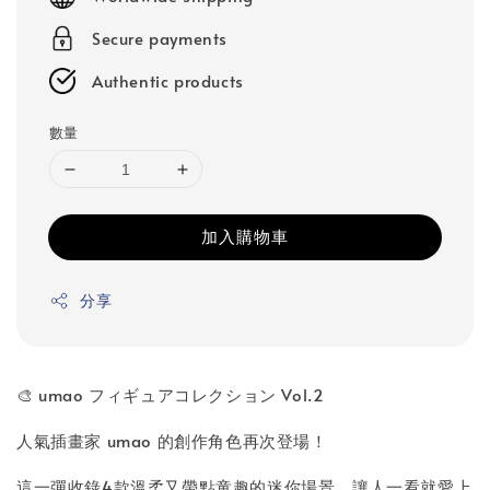
Secure payments
Authentic products
數量
加入購物車
分享
🎨 umao フィギュアコレクション Vol.2
人氣插畫家 umao 的創作角色再次登場！
這一彈收錄4款溫柔又帶點童趣的迷你場景，讓人一看就愛上