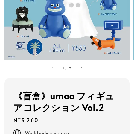
1
/
12
《盲盒》umao フィギュ
アコレクション Vol.2
Regular
NT$ 260
price
Worldwide shipping