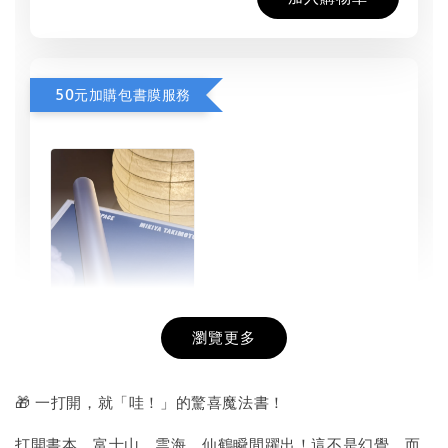
50元加購包書膜服務
瀏覽更多
書本包膜服務
-
+
NT$ 50
🎁 一打開，就「哇！」的驚喜魔法書！
NT$ 100
打開書本，富士山、雲海、仙鶴瞬間躍出！這不是幻覺，而