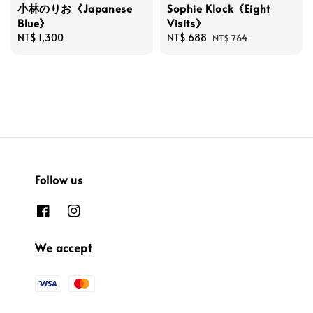
小林のりお《Japanese
Sophie Klock《Eight
Blue》
Visits》
Regular
NT$ 1,300
Sale
NT$ 688
Regular
NT$ 764
price
price
price
Follow us
We accept