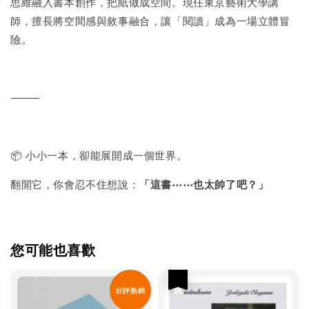
思維融入書本創作，把紙做成空間。現任東京藝術大學講
師，擅長將空間感與敘事融合，讓「閱讀」成為一場立體冒
險。
⸻
📦 小小一本，卻能展開成一個世界。
翻開它，你會忍不住想說：
「這書⋯⋯也太帥了吧？」
您可能也喜歡
優惠
好評熱銷