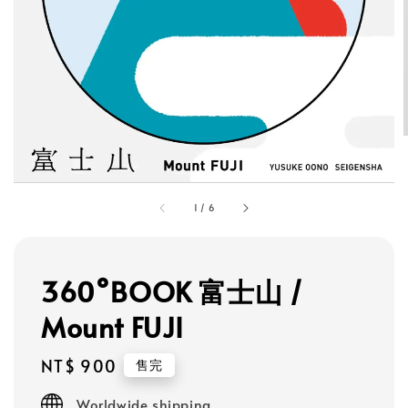
1
/
6
360°BOOK 富士山 /
Mount FUJI
Regular
NT$ 900
售完
price
Worldwide shipping