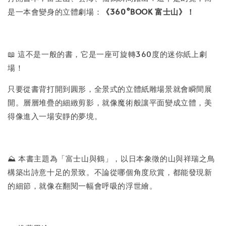
是一本會變身的立體劇場：
《360°BOOK 富士山》！
加入購物車
📖 這不是一般的書，它是一座可旋轉360度的迷你紙上劇
場！
只要從書背打開到圓形，全景式的立體紙雕場景就會瞬間展
開。層層堆疊的細緻剪影，就像魔術般讓平面變成立體，美
得像進入一場安靜的夢境。
⛰️ 本書主題為「富士山與鶴」，以日本象徵的山與祥瑞之鳥
構築出詩意十足的景致。不論從哪個角度欣賞，都能發現新
的細節，就像在翻閱一幅會呼吸的浮世繪。