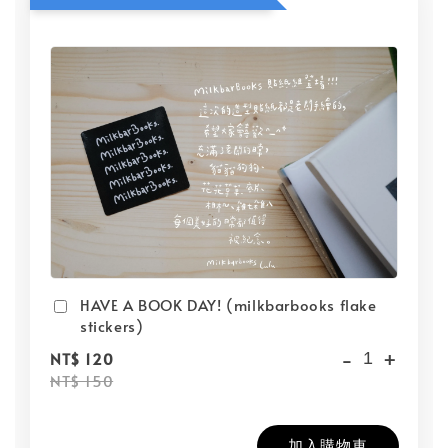
HAVE A BOOK DAY! (milkbarbooks flake
stickers)
-
+
NT$ 120
NT$ 150
加入購物車