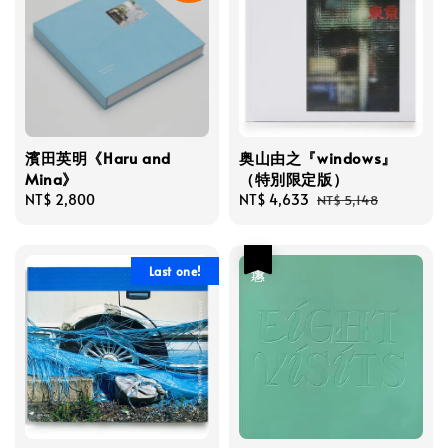
濱田英明《Haru and
奥山由之『windows』
Mina》
（特別限定版）
Regular
NT$ 2,800
Sale
NT$ 4,633
Regular
NT$ 5,148
price
price
price
優惠
Last one!