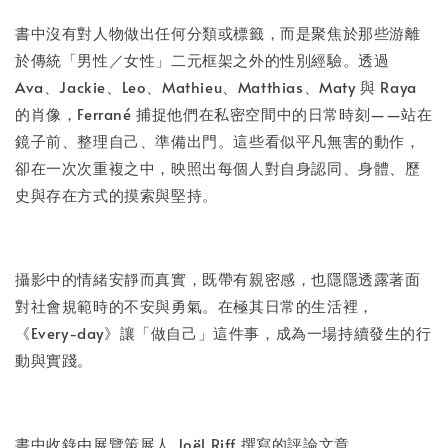
書中沒有對人物做出任何分類或標籤，而是聚焦於那些游離
於傳統「男性／女性」二元框架之外的性別經驗。透過
Ava、Jackie、Leo、Mathieu、Matthias、Maty 與 Raya
的肖像，Ferrané 捕捉他們在私密空間中的日常時刻——站在
鏡子前、整理自己、準備出門。這些看似平凡無害的動作，
卻在一次次重複之中，映照出每個人對自身認同、身體、歷
史與存在方式的摸索與堅持。
攝影中的情緒安靜而真實，既帶有親密感，也隱隱透露著面
對社會規範時的不安與勇氣。在極其日常的生活裡，
《Every-day》讓「做自己」這件事，成為一場持續發生的行
動與實踐。
書中收錄由展覽策展人 Joël Riff 撰寫的評論文章。