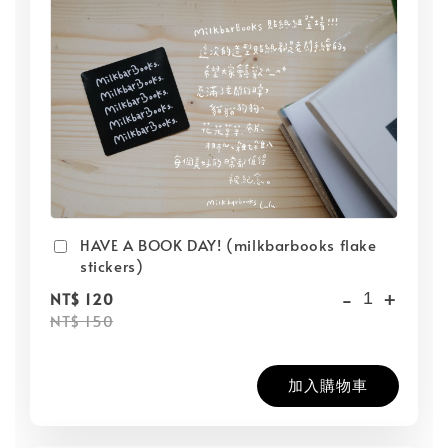
HAVE A BOOK DAY! (milkbarbooks flake
stickers)
-
+
NT$ 120
NT$ 150
加入購物車