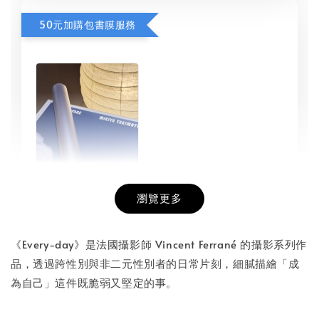
50元加購包書膜服務
瀏覽更多
書本包膜服務
-
+
NT$ 50
《Every-day》是法國攝影師 Vincent Ferrané 的攝影系列作
NT$ 100
品，透過跨性別與非二元性別者的日常片刻，細膩描繪「成
為自己」這件既脆弱又堅定的事。
加入購物車