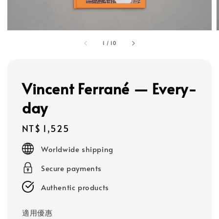
1
/
10
Vincent Ferrané — Every-
day
Regular
NT$ 1,525
price
Worldwide shipping
Secure payments
Authentic products
適用優惠