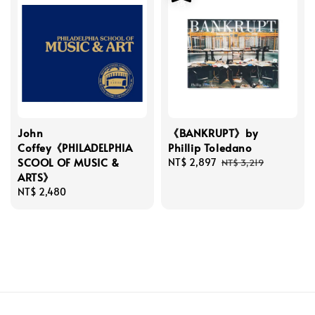
John
《BANKRUPT》by
Coffey《PHILADELPHIA
Phillip Toledano
SCOOL OF MUSIC &
Sale
NT$ 2,897
Regular
NT$ 3,219
ARTS》
price
price
Regular
NT$ 2,480
price