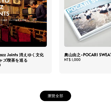
Jazz Joints 消えゆく文化
奧山由之-POCARI SWEA
ジャズ喫茶を巡る
Regular
NT$ 1,000
price
0
瀏覽全部