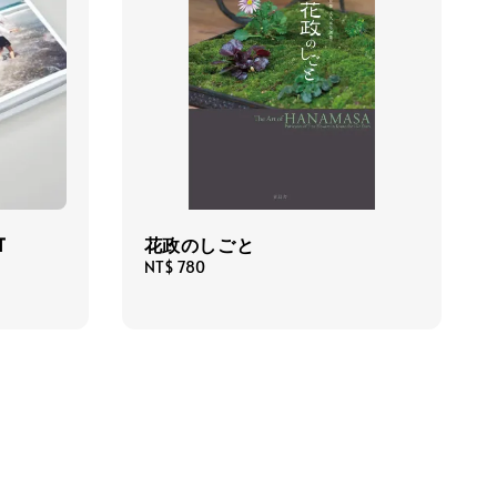
T
花政のしごと
Regular
NT$ 780
price