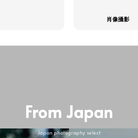
肖像攝影
From Japan
Japan photography select