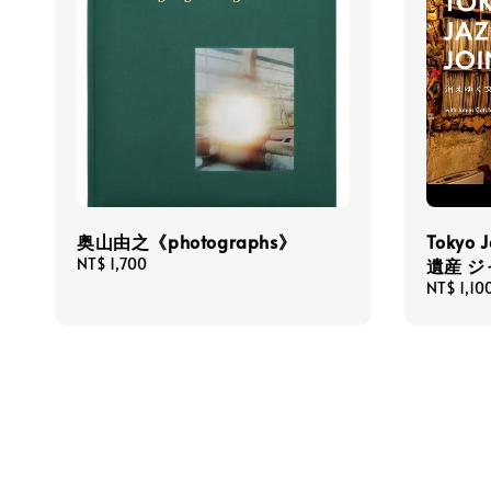
奥山由之《photographs》
Tokyo 
Regular
NT$ 1,700
遺産 
price
Regular
NT$ 1,10
price