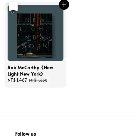
優惠
售完
Rob McCarthy《New
Light New York》
Sale
NT$ 1,467
Regular
NT$ 1,630
price
price
Follow us