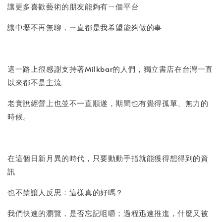
讓更多喜歡藝術的朋友能夠有ㄧ個平台
讓中壢不再無聊，ㄧ直都是我希望能夠做的事
這一路上很感謝支持著Milkbar的人們，獨立書店在台灣一直
以來都不是主流
老實說經營上也並不一直順遂，期間也有覺得孤單、無力的
時候。
在這個日新月異的時代，只要動動手指就能獲得想得到的資
訊
也不禁讓人反思：這樣真的好嗎？
我們快速的瀏覽，是否忘記咀嚼；過程迅速推進，什麼又被