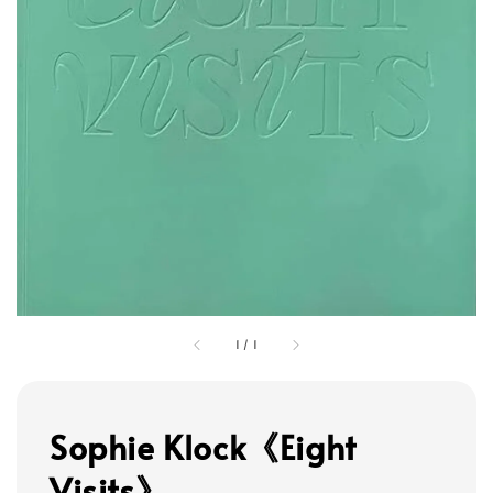
1
/
1
Sophie Klock《Eight
Visits》