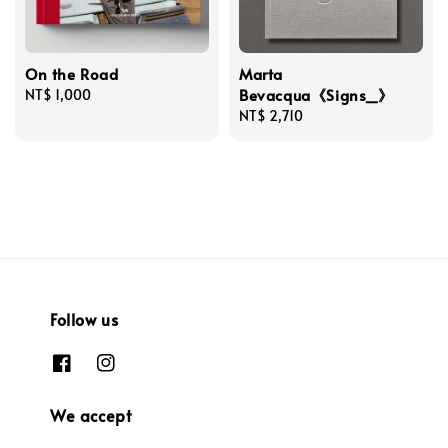
On the Road
Marta
Bevacqua《Signs_》
Regular
NT$ 1,000
price
Regular
NT$ 2,710
price
Follow us
We accept