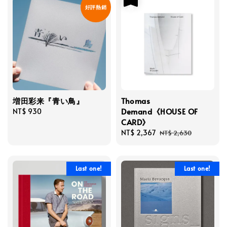
好評熱銷
増田彩来『青い鳥』
Thomas
Demand《HOUSE OF
Regular
NT$ 930
CARD》
price
Sale
NT$ 2,367
Regular
NT$ 2,630
price
price
Last one!
Last one!