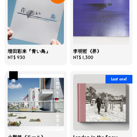
増田彩来『青い鳥』
李明哲《界》
Regular
NT$ 930
Regular
NT$ 1,300
price
price
優惠
Last one!
小野啓《モール》
London in the Snow