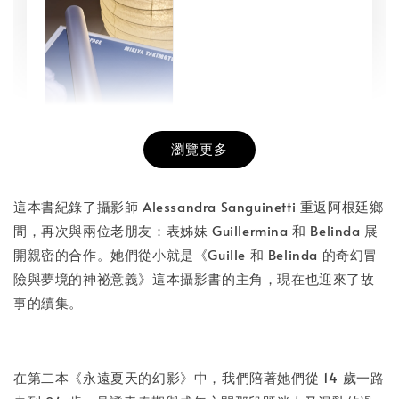
瀏覽更多
書本包膜服務
-
+
NT$ 50
這本書紀錄了攝影師 Alessandra Sanguinetti 重返阿根廷鄉
NT$ 100
間，再次與兩位老朋友：表姊妹 Guillermina 和 Belinda 展
開親密的合作。她們從小就是《Guille 和 Belinda 的奇幻冒
險與夢境的神祕意義》這本攝影書的主角，現在也迎來了故
加入購物車
事的續集。
在第二本《永遠夏天的幻影》中，我們陪著她們從 14 歲一路