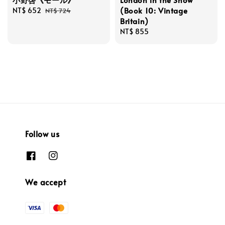
(Book 10: Vintage
Sale
NT$ 652
Regular
NT$ 724
Britain)
price
price
Regular
NT$ 855
price
Follow us
We accept