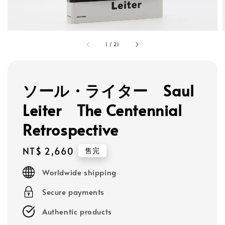
1
/
21
ソール・ライター Saul
Leiter The Centennial
Retrospective
Regular
NT$ 2,660
售完
price
Worldwide shipping
Secure payments
Authentic products