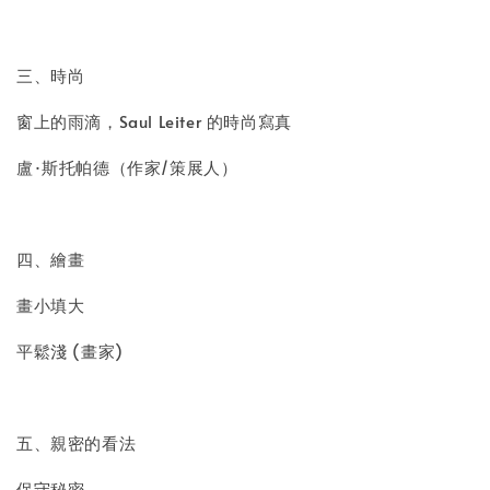
三、時尚
窗上的雨滴，Saul Leiter 的時尚寫真
盧·斯托帕德（作家/策展人）
四、繪畫
畫小填大
平鬆淺 (畫家)
五、親密的看法
保守秘密