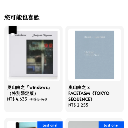
您可能也喜歡
優惠
奥山由之『windows』
奧山由之 x
（特別限定版）
FACETASM《TOKYO
SEQUENCE》
Sale
NT$ 4,633
Regular
NT$ 5,148
price
price
Regular
NT$ 2,255
price
Last one!
Last one!