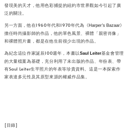
發現美的天才，他用色彩捕捉的紐約市世界觀如今引起了廣
泛的關注。
另一方面，他在1960年代和1970年代為《
》
Harper’s Bazaar
擔任時尚攝影師的作品，他的單色風景、裸體「親密肖像」
和裸體照片畫，都是在他生前很少出現的作品。
為紀念這位作家誕辰100週年，本書以
基金會管理
Saul Leiter
的大量檔案為基礎，充分利用了未出版的作品、年份表、帶
有Saul Leiter生平照片的年表等珍貴資料。這是一本探索作
家表達多元性及其原型來源的權威作品集。
[目錄]