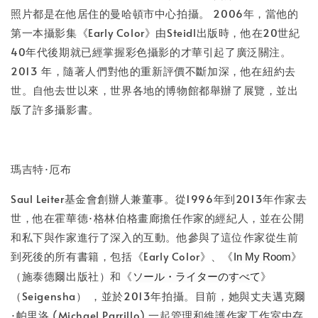
照片都是在他居住的曼哈頓市中心拍攝。 2006年，當他的
第一本攝影集《Early Color》由Steidl出版時，他在20世紀
40年代後期就已經掌握彩色攝影的才華引起了廣泛關注。
2013 年，隨著人們對他的重新評價不斷加深，他在紐約去
世。自他去世以來，世界各地的博物館都舉辦了展覽，並出
版了許多攝影書。
瑪吉特·厄布
Saul Leiter基金會創辦人兼董事。從1996年到2013年作家去
世，他在霍華德·格林伯格畫廊擔任作家的經紀人，並在公開
和私下與作家進行了深入的互動。他參與了這位作家從生前
到死後的所有書籍，包括《Early Color》、《
》
In My Room
（施泰德爾出版社）和《
》
ソール・ライターのすべて
（Seigensha） ，並於2013年拍攝。目前，她與丈夫邁克爾
·帕里洛 (Michael Parrillo) 一起管理和維護作家工作室中存