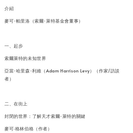
介紹
麥可·帕里洛（索爾·萊特基金會董事）
一、起步
索爾萊特的未知世界
亞當·哈里森·利維（Adam Harrison Levy）（作家/訪談
者）
二、在街上
封閉的世界：了解天才索爾·萊特的關鍵
麥可‧格林伯格（作者）