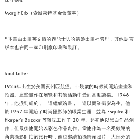
Margit Erb（索爾萊特基金會董事）
*本書由出版英文版的泰晤士與哈德遜出版社管理，其他語言
版本也在同一家印刷廠印刷和裝訂。
Saul Leiter
1923年出生於美國賓州匹茲堡。十幾歲的時候就開始畫畫和
拍照。這些畫作在展覽和其他活動中受到高度讚揚。 1946
年，他搬到紐約，一邊繼續繪畫，一邊以商業攝影為生。他
於 1957 年開始了時尚攝影師的職業生涯，並為 Esquire 和
Harper's Bazaar 等雜誌工作了 20 年。起初他以黑白作品創
作，但最後他開始以彩色作品創作。當他作為一名受歡迎的
商業攝影師忙於旅行時，他也繼續拍攝街頭照片。大部分的