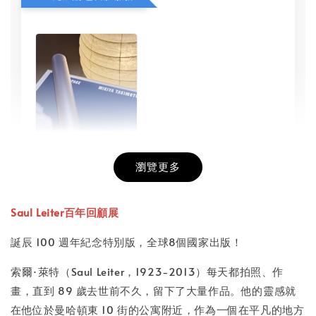
瀏覽更多
書本包膜服務
-
+
NT$ 50
Saul Leiter百年回顧展
NT$ 100
誕辰 100 週年紀念特別版，全球8個國家出版！
索爾·萊特（Saul Leiter，1923-2013）每天都拍照、作
加入購物車
畫，直到 89 歲去世前不久，留下了大量作品。他的靈感就
在他位於曼哈頓東 10 街的公寓附近，作為一個在平凡的地方