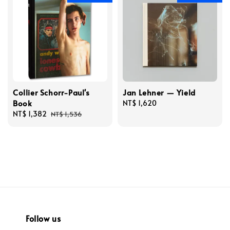
Collier Schorr-Paul's
Jan Lehner — Yield
Book
Regular
NT$ 1,620
Sale
NT$ 1,382
Regular
price
NT$ 1,536
price
price
Follow us