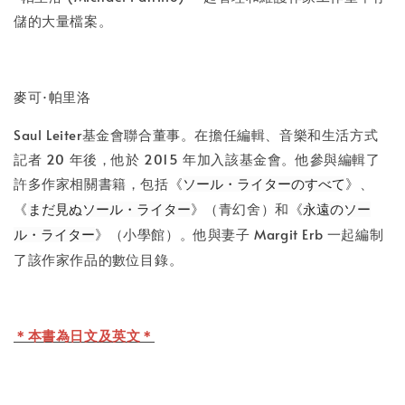
儲的大量檔案。
麥可·帕里洛
Saul Leiter基金會聯合董事。在擔任編輯、音樂和生活方式
記者 20 年後，他於 2015 年加入該基金會。他參與編輯了
許多作家相關書籍，包括《
》、
ソール・ライターのすべて
《
》（青幻舍）和《
まだ見ぬソール・ライター
永遠のソー
》（小學館）。他與妻子 Margit Erb 一起編制
ル・ライター
了該作家作品的數位目錄。
＊本書為日文及英文＊