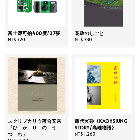
富士即可拍400度/27張
花政のしごと
Regular
NT$ 720
Regular
NT$ 780
price
price
スクリプカリウ落合安奈
藤代冥砂《KAOHSIUNG
『ひ か り の う
STORY/高雄物語》
つ わ』
Regular
NT$ 1,260