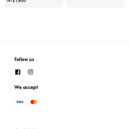
Regular
NT$ 1,400
price
price
Follow us
We accept