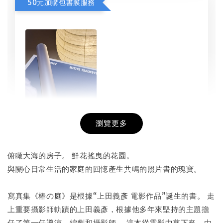
50元加購包書膜服務
瀏覽更多
書本包膜服務
-
+
NT$ 50
俯瞰大海的房子。 鮮花搖曳的花園。
NT$ 100
與關心日常生活的家庭的回憶產生共鳴的照片書的瑰寶。
寫真集《椿の庭》是根據“上田義彥 電影作品”誕生的書。 走
加入購物車
上重要攝影師軌蹟的上田義彥，根據他多年來堅持的主題擔
任了第一任導演、編劇和攝影師。 這本從電影中剪下來，由