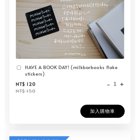
HAVE A BOOK DAY! (milkbarbooks flake
stickers)
-
+
NT$ 120
NT$ 150
加入購物車