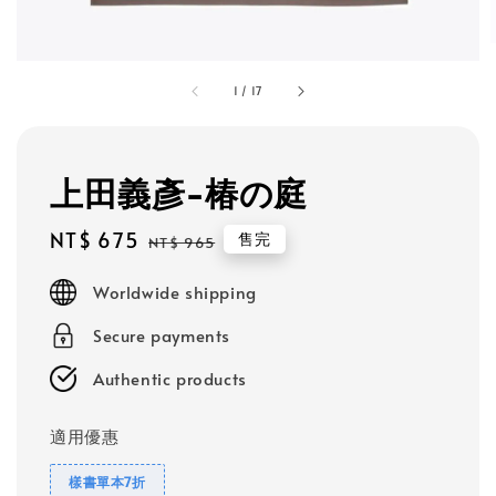
1
/
17
上田義彥-椿の庭
Sale
NT$ 675
Regular
售完
NT$ 965
price
price
Worldwide shipping
Secure payments
Authentic products
適用優惠
樣書單本7折