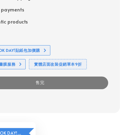
e payments
tic products
BOOK DAY!貼紙包加價購
包書膜服務
實體店面改裝促銷單本9折
售完
HAVE A BOOK DAY!貼紙包加價購