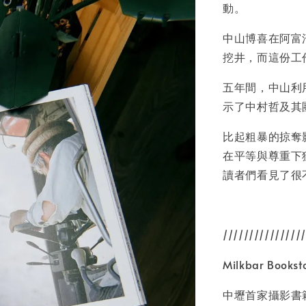
動。
加
中山博喜在阿富
挖井，而這份工
五年間，中山利
示了中村哲及其
比起粗暴的掠奪
在平等與尊重下
讀者們看見了很
////////////////
Milkbar Bookst
中壢首家攝影書