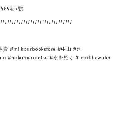
489巷7號
///////////////////////////////
 #milkbarbookstore #中山博喜
ama #nakamuratetsu #水を招く #leadthewater