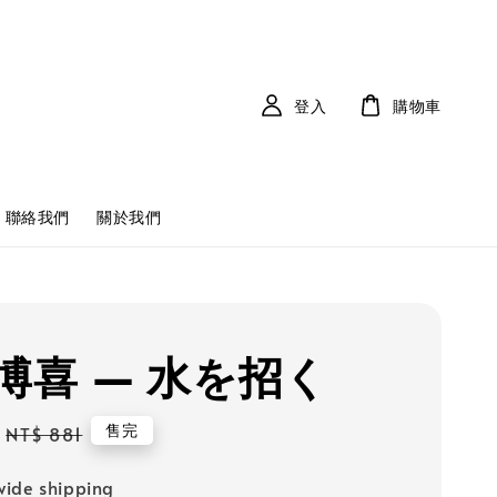
登入
購物車
聯絡我們
關於我們
博喜 — 水を招く
Regular
售完
NT$ 881
price
ide shipping