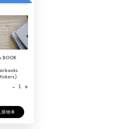
A BOOK
barbooks
tickers)
-
+
入購物車