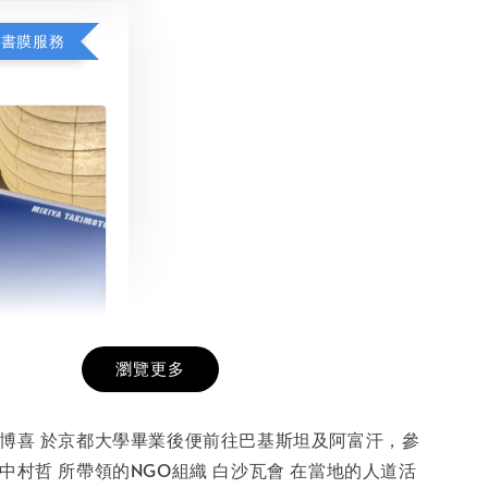
包書膜服務
瀏覽更多
膜服務
-
+
山博喜 於京都大學畢業後便前往巴基斯坦及阿富汗，參
中村哲 所帶領的NGO組織 白沙瓦會 在當地的人道活