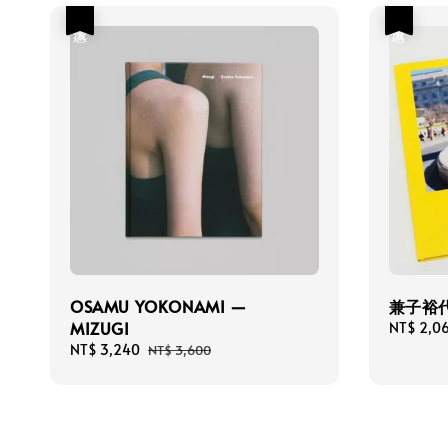
優惠
優惠
OSAMU YOKONAMI —
兼子裕代-
MIZUGI
Sale
NT$ 2,0
price
Sale
NT$ 3,240
Regular
NT$ 3,600
price
price