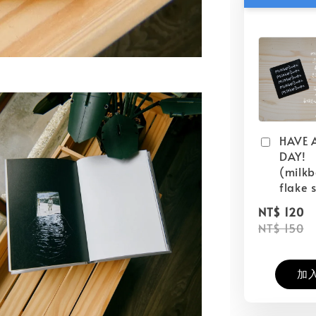
HAVE 
DAY!
(milk
flake s
NT$ 120
NT$ 150
加