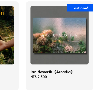
Last one!
Ian Howorth《Arcadia》
Regular
NT$ 2,300
price