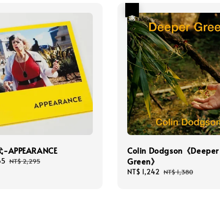
優惠
APPEARANCE
Colin Dodgson《Deeper
Green》
65
Regular
NT$ 2,295
price
Sale
NT$ 1,242
Regular
NT$ 1,380
price
price