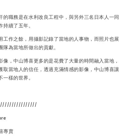
入購物車
汗的職務是在水利改良工程中，與另外三名日本人一同
作持續了五年。
用工作之餘，用攝影記錄了當地的人事物，而照片也展
團隊為當地所做出的貢獻。
影像，中山博喜更多的是花費了大量的時間融入當地，
獲取當地人的信任，透過充滿情感的影像，中山博喜讓
不一樣的世界。
////////////////
ore
籍專賣