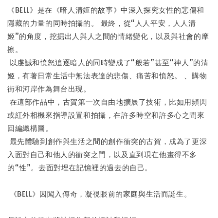
《BELL》是在《暗人清姬的故事》中深入探究女性的悲傷和
隱藏的力量的同時拍攝的。 最終，從“人人平安，人人清
姬”的角度，挖掘出人與人之間的情緒變化，以及與社會的摩
擦。
以虔誠和憤怒追逐暗人的同時變成了“般若”甚至“神人”的清
姬，有著日常生活中無法表達的悲傷、痛苦和憤怒。 、購物
街和河岸作為舞台出現。
在這部作品中，古賀第一次自由地擴展了技術，比如用頻閃
或紅外相機來指導設置和拍攝，在許多時空和許多心之間來
回編織構圖。
最先體驗到創作與生活之間的創作衝突的古賀，成為了更深
入面對自己和他人的衝突之門，以及直到現在他畫得不多
的“性”。去面對埋在記憶裡的過去的自己。
《BELL》因闖入傳奇，凝視眼前的家庭與生活而誕生。