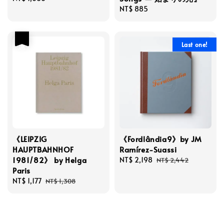
price
Regular
NT$ 885
price
優惠
Last one!
《LEIPZIG
《Fordlândia9》by JM
HAUPTBAHNHOF
Ramírez-Suassi
1981/82》 by Helga
Sale
NT$ 2,198
Regular
NT$ 2,442
Paris
price
price
Sale
NT$ 1,177
Regular
NT$ 1,308
price
price