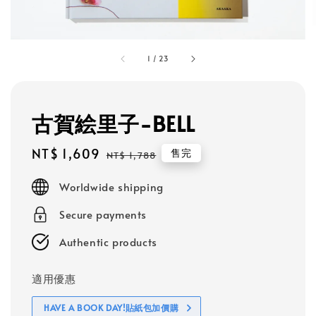
1
/
23
古賀絵里子-BELL
Sale
NT$ 1,609
Regular
售完
NT$ 1,788
price
price
Worldwide shipping
Secure payments
Authentic products
適用優惠
HAVE A BOOK DAY!貼紙包加價購