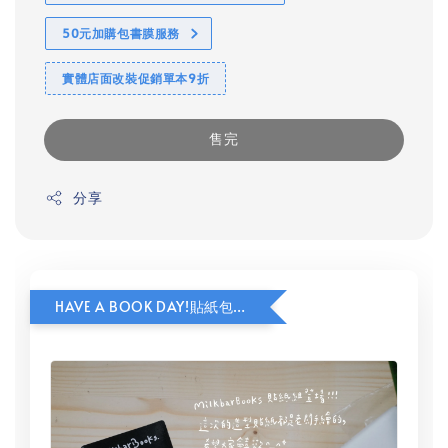
50元加購包書膜服務
實體店面改裝促銷單本9折
售完
分享
HAVE A BOOK DAY!貼紙包加價購