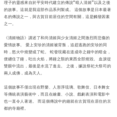
理子的靈感來自於平安時代建立的傳說“暗人清姬”以及之後
的故事。這就是我這部作品系列製成。 這個故事是日本最著
名的傳說之一，與古賀目前居住的空間有關，這是觸發因素
之一。
《清姬物語》講述了和尚清姬與少女清姬之間激烈而悲傷的
愛情故事。 愛上安珍的清姬被背叛，追趕逃跑的安珍的同
時，怒火中燒變成了蛇。 蛇發現藏在道成寺之鐘中的暗金，
便纏住了鐘，吐出火焰，將鐘之類的東西全部燒毀。 血淚從
雙眼中流出，最後是水流了進去。 之後，據說祭祀大祭司的
兩人成佛，成為天人。
這個故事不僅出現在野樂、人形淨琉璃、歌舞伎、日本舞女
等傳統表演藝術中，而且在繪畫、小說、戲劇表演和電影中
也一直令人著迷。 而這個傳說中的鐘就在古賀現在居住的京
都的寺廟裡。