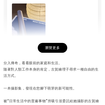
瀏覽更多
書本包膜服務
-
+
NT$ 50
分入傳奇，看看眼前的家庭和生活。
NT$ 100
隨著對人類工作本身的肯定，古賀繪理子尋求一種自由的生
活方式。
加入購物車
一本攝影集，發現在您腳下萌芽的新可能性。
被“日常生活中的普遍事物”所吸引並委託給她攝影的古賀繪