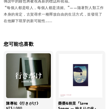
傳說中的鐘也將被視為新的標誌和祝福。
“每個人都是暗人，每個人都是清姬。”——隨著對人類工作
本身的肯定，古賀尋求一種釋放自由的生活方式，並發現了
在他腳下萌芽的新可能性......
您可能也喜歡
陳專祐《行きがけ》
榮榮&映里『Love
Songs — 始まりの光』
Regular
NT$ 1,080