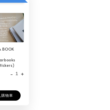
A BOOK
barbooks
tickers)
-
+
入購物車