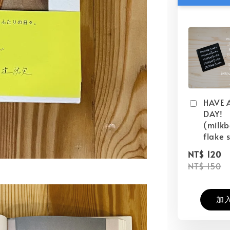
HAVE 
DAY!
(milk
flake s
NT$ 120
NT$ 150
加