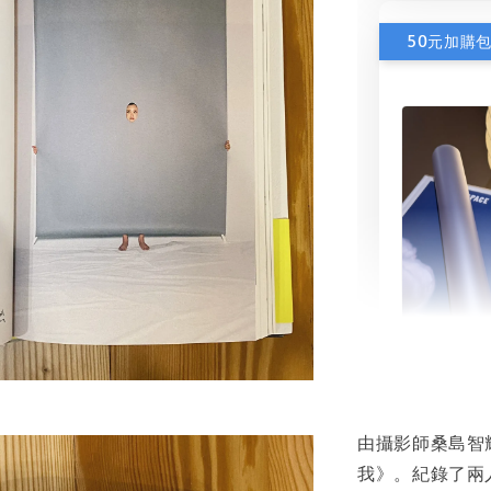
50元加購
書本包
NT$ 50
由攝影師桑島智
NT$ 100
我》。紀錄了兩