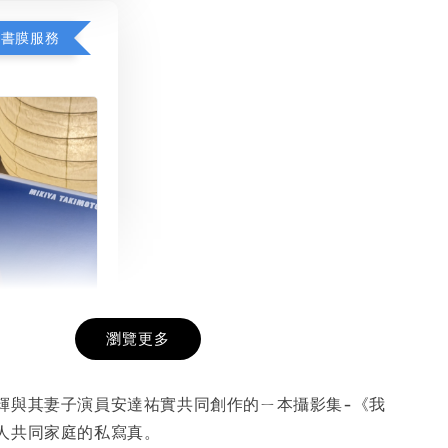
包書膜服務
瀏覽更多
膜服務
-
+
輝與其妻子演員安達祐實共同創作的ㄧ本攝影集-《我
人共同家庭的私寫真。