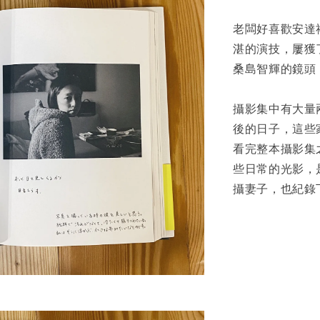
加
老闆好喜歡安達
湛的演技，屢獲
桑島智輝的鏡頭
攝影集中有大量
後的日子，這些
看完整本攝影集
些日常的光影，
攝妻子，也紀錄