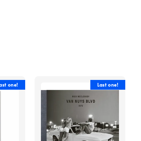
ast one!
Last one!