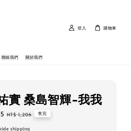
登入
購物車
聯絡我們
關於我們
祐實 桑島智輝-我我
85
Regular
售完
NT$ 1,206
price
ide shipping