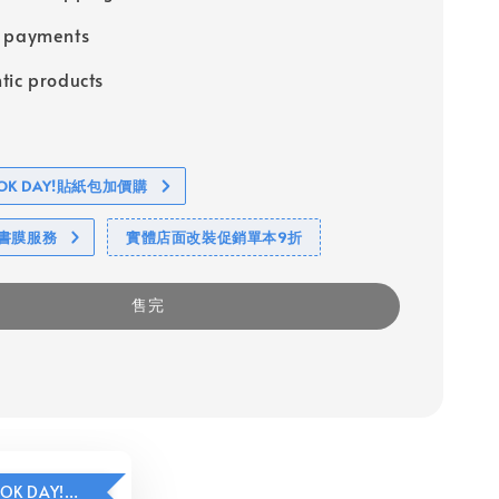
e payments
tic products
BOOK DAY!貼紙包加價購
包書膜服務
實體店面改裝促銷單本9折
售完
HAVE A BOOK DAY!貼紙包加價購