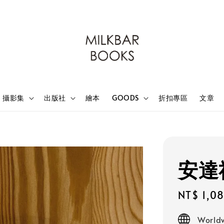
攝影集
出版社
繪本
GOODS
折扣專區
文章
安達
Sale
NT$ 1,0
price
Worldw