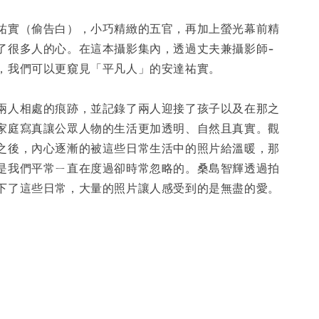
入購物車
祐實（偷告白），小巧精緻的五官，再加上螢光幕前精
了很多人的心。在這本攝影集內，透過丈夫兼攝影師-
，我們可以更窺見「平凡人」的安達祐實。
兩人相處的痕跡，並記錄了兩人迎接了孩子以及在那之
家庭寫真讓公眾人物的生活更加透明、自然且真實。觀
之後，內心逐漸的被這些日常生活中的照片給溫暖，那
是我們平常ㄧ直在度過卻時常忽略的。桑島智輝透過拍
下了這些日常，大量的照片讓人感受到的是無盡的愛。