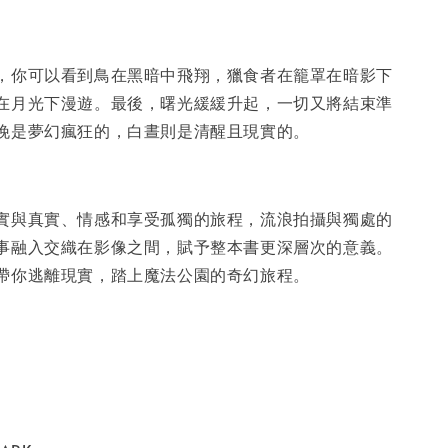
，你可以看到鳥在黑暗中飛翔，獵食者在籠罩在暗影下
在月光下漫遊。最後，曙光緩緩升起，一切又將結束準
晚是夢幻瘋狂的，白晝則是清醒且現實的。
實與真實、情感和享受孤獨的旅程，流浪拍攝與獨處的
事融入交織在影像之間，賦予整本書更深層次的意義。
帶你逃離現實，踏上魔法公園的奇幻旅程。