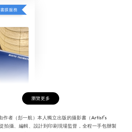
包書膜服務
瀏覽更多
膜服務
-
+
作者（彭一航）本人獨立出版的攝影書（Artist's
ok），從拍攝、編輯、設計到印刷現場監督，全程一手包辦製