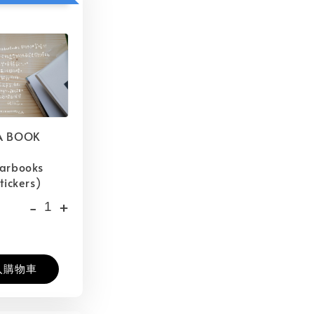
A BOOK
barbooks
tickers)
-
+
入購物車