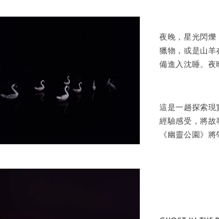
夜晚，星光閃爍
獵物，或是山羊
備進入沈睡。夜
這是一趟探索現
經驗感受，將故
《幽靈公園》將