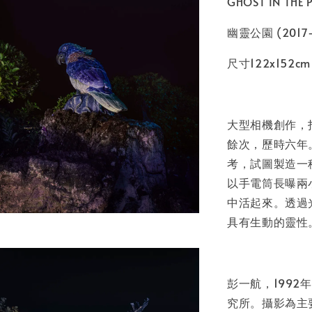
GHOST IN THE 
幽靈公園 (2017-
尺寸122x152cm
大型相機創作，
餘次，歷時六年
考，試圖製造一
以手電筒長曝兩
中活起來。透過
具有生動的靈性
彭一航，199
究所。攝影為主