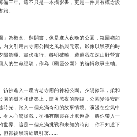
籌備三年。這不只是一本攝影書，更是一件具有概念設
入購物車
書籍。
園」為概念。翻開書，像是進入夜晚的公園，氛圍猶如
，內文引用古寺廟公園之風格與元素。影像以黑夜的時
夕陽餘暉、晝伏夜行、黎明破曉。透過我在深山野營實
個人的生命經驗，作為《幽靈公園》的編輯敘事主軸。
》彷彿進入一座古老寺廟的神秘公園。夕陽餘暉，柔和
公園的樹木和建築上，隨著黑夜的降臨，公園變得安靜
越時光，踏入一個充滿奇幻的故事情境。瀰漫在空氣中
，令人心驚膽戰，彷彿有幽靈在此處遊蕩，將你帶入一
的世界。這是一個充滿挑戰和未知的時刻，你不知道下
，但卻被黑暗給吸引著……