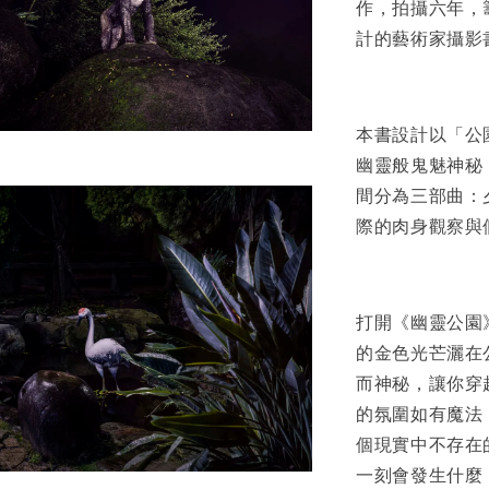
作，拍攝六年，
加
計的藝術家攝影
本書設計以「公
幽靈般鬼魅神秘
間分為三部曲：
際的肉身觀察與
打開《幽靈公園
的金色光芒灑在
而神秘，讓你穿
的氛圍如有魔法
個現實中不存在
一刻會發生什麼