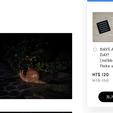
HAVE 
DAY!
(milk
flake s
NT$ 120
NT$ 150
加