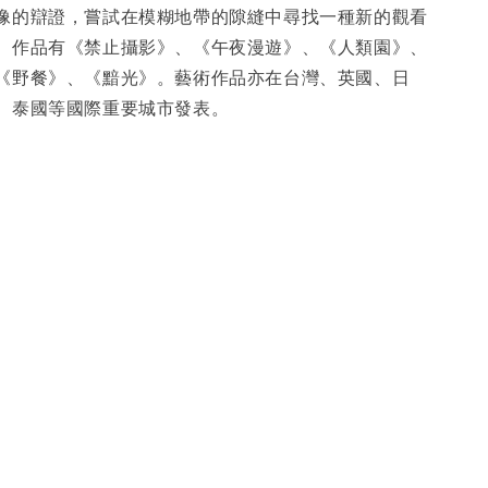
像的辯證，嘗試在模糊地帶的隙縫中尋找一種新的觀看
。作品有《禁止攝影》、《午夜漫遊》、《人類園》、
《野餐》、《黯光》。藝術作品亦在台灣、英國、日
、泰國等國際重要城市發表。