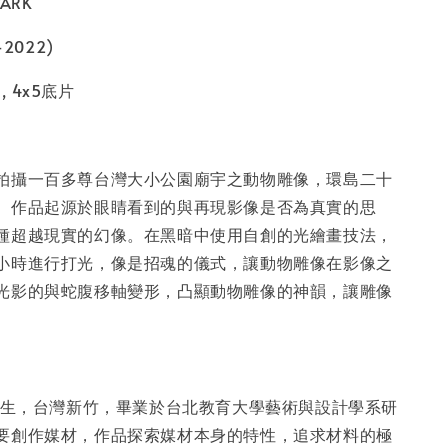
PARK
2022)
 , 4x5底片
拍攝一百多尊台灣大小公園廟宇之動物雕像，環島二十
。作品起源於眼睛看到的與再現影像是否為真實的思
種超越現實的幻像。在黑暗中使用自創的光繪畫技法，
小時進行打光，像是招魂的儀式，讓動物雕像在影像之
光影的與蛇腹移軸變形，凸顯動物雕像的神韻，讓雕像
。
2年生，台灣新竹，畢業於台北教育大學藝術與設計學系研
要創作媒材，作品探索媒材本身的特性，追求材料的極