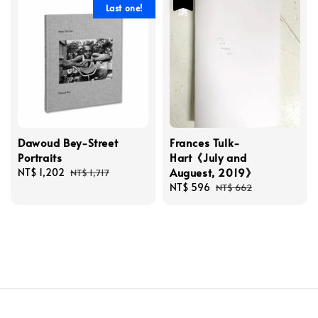
Last one!
Dawoud Bey-Street
Frances Tulk-
Portraits
Hart《July and
Auguest, 2019》
Sale
NT$ 1,202
Regular
NT$ 1,717
price
price
Sale
NT$ 596
Regular
NT$ 662
price
price