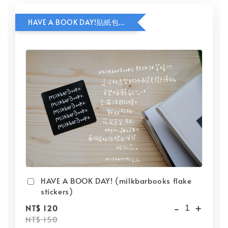
HAVE A BOOK DAY!貼紙包加價購
HAVE A BOOK DAY! (milkbarbooks flake
stickers)
-
+
NT$ 120
NT$ 150