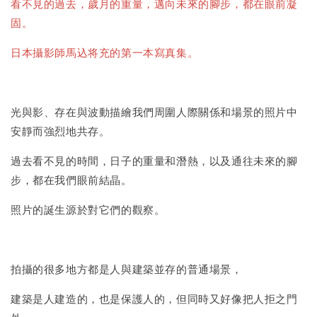
-
+
NT$ 50
看不見的過去，歲月的重量，邁向未來的腳步，都在眼前凝
NT$ 100
固。
日本攝影師馬込将充的第一本寫真集。
加入購物車
光與影、存在與波動描繪我們周圍人際關係和場景的照片中
安靜而強烈地共存。
過去看不見的時間，日子的重量和潛熱，以及通往未來的腳
步，都在我們眼前結晶。
照片的誕生源於對它們的觀察。
拍攝的很多地方都是人與建築並存的普通場景，
建築是人建造的，也是保護人的，但同時又好像把人拒之門