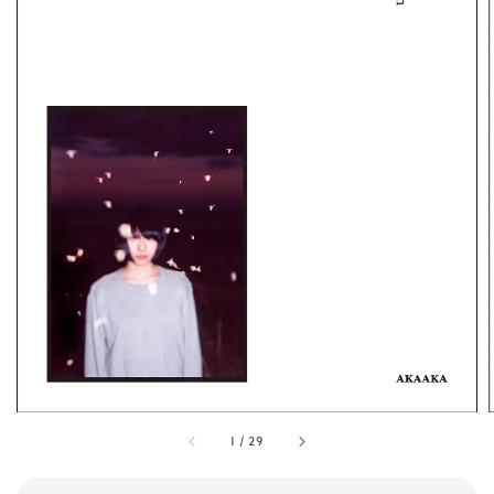
1
/
29