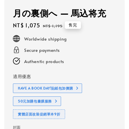
月の裏側へ — 馬込将充
Sale
NT$ 1,075
Regular
售完
NT$ 1,195
price
price
Worldwide shipping
Secure payments
Authentic products
適用優惠
HAVE A BOOK DAY!貼紙包加價購
50元加購包書膜服務
實體店面改裝促銷單本9折
封面