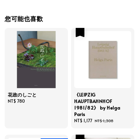
您可能也喜歡
優惠
花政のしごと
《LEIPZIG
HAUPTBAHNHOF
Regular
NT$ 780
1981/82》 by Helga
price
Paris
Sale
NT$ 1,177
Regular
NT$ 1,308
price
price
優惠