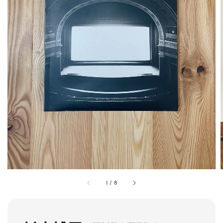
1
/
8