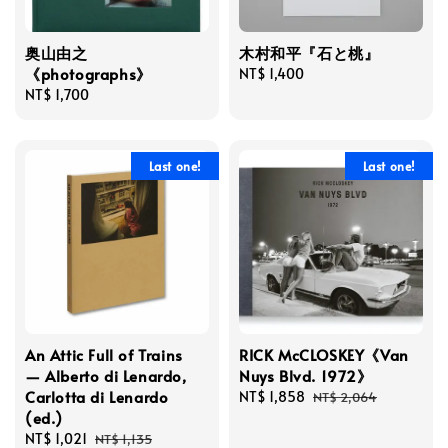
奥山由之
木村和平『石と桃』
《photographs》
Regular
NT$ 1,400
Regular
NT$ 1,700
price
price
Last one!
Last one!
An Attic Full of Trains
RICK McCLOSKEY《Van
— Alberto di Lenardo,
Nuys Blvd. 1972》
Carlotta di Lenardo
Sale
NT$ 1,858
Regular
NT$ 2,064
(ed.)
price
price
Sale
NT$ 1,021
Regular
NT$ 1,135