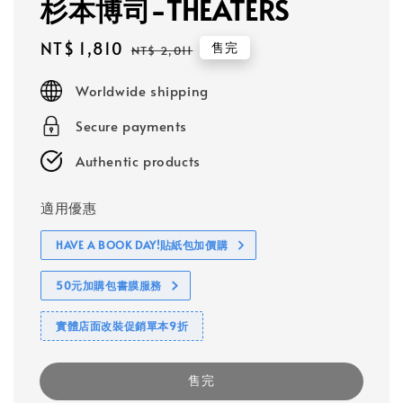
杉本博司-THEATERS
Sale
NT$ 1,810
Regular
售完
NT$ 2,011
price
price
Worldwide shipping
Secure payments
Authentic products
適用優惠
HAVE A BOOK DAY!貼紙包加價購
50元加購包書膜服務
實體店面改裝促銷單本9折
售完