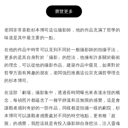
瀏覽更多
書本包膜服務
-
+
NT$ 50
老闆非常喜歡杉本博司這位攝影師，他的作品充滿了哲學的
NT$ 100
味道是其中最主要的一點。
在他的作品中時常可以見到不同於一般攝影師的拍攝手法，
加入購物車
更多的是其自身對於「攝影」的想法，他擁有許多關於藝術
的理念，可以從他的攝影作品、建築作品中窺見，如果對於
哲學方面有興趣的朋友，老闆強烈推薦這位宗充滿哲學理念
的杉本博司。
在這部「劇場」攝影集中，透過長時間曝光來表達永恆的概
念，每禎照片都蘊含了一種平靜溫和且無限的感覺，這是會
讓觀者感到奇妙的一部作品，同樣都是拍攝一樣的劇院，杉
本博司可以讓觀者感覺處於不同的時空地點，更有種「超
脫」的感覺，我想這就是有投入攝影師自身想法，注入靈魂