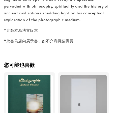
pervaded with philosophy, spirituality and the history of
ancient civilizations shedding light on his conceptual
exploration of the photographic medium.
*此版本為法文版本
*此書為店內展示書，如不介意再請購買
您可能也喜歡