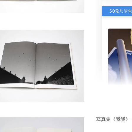
50元加購
書本包
NT$ 50
寫真集《我我》
NT$ 100