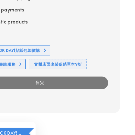
e payments
tic products
BOOK DAY!貼紙包加價購
包書膜服務
實體店面改裝促銷單本9折
售完
HAVE A BOOK DAY!貼紙包加價購