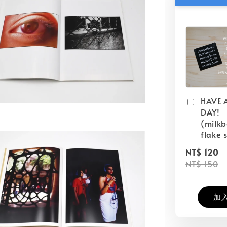
HAVE 
DAY!
(milk
flake s
NT$ 120
NT$ 150
加