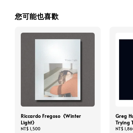
您可能也喜歡
Riccardo Fregoso《Winter
Greg H
Light》
Trying 
Regular
NT$ 1,500
Regular
NT$ 1,86