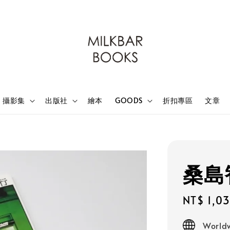
攝影集
出版社
繪本
GOODS
折扣專區
文章
桑島
Sale
NT$ 1,0
price
Worldw