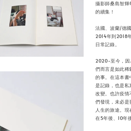
攝影師桑島智輝
加
的續集！
法國、波蘭/德
2014年到20
日常記錄。
2020-至今
們而言是如此稀
的事。在這本書
是記錄，也是私
改變。也許疫情
們發現，未必是
人生的旅途。現
在5年後、10