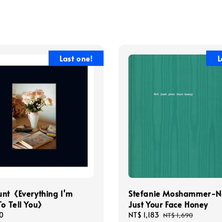
Last one!
L
unt《Everything I'm
Stefanie Moshammer-N
To Tell You》
Just Your Face Honey
0
Sale
NT$ 1,183
Regular
NT$ 1,690