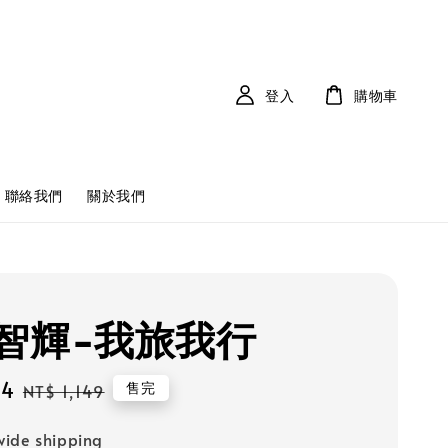
登入
購物車
聯絡我們
關於我們
智輝-我旅我行
34
Regular
售完
NT$ 1,149
price
ide shipping