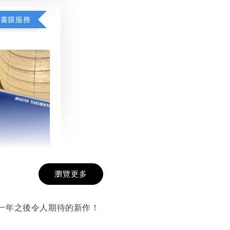
包書膜服務
瀏覽更多
膜服務
-
+
一年之後令人期待的新作！