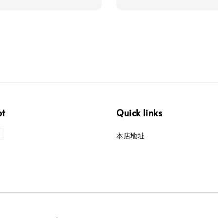
price
price
pt
Quick links
本店地址