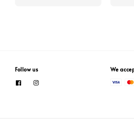
price
price
Follow us
We acce