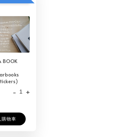
A BOOK
barbooks
tickers)
-
+
入購物車