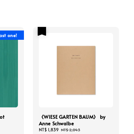
優惠
ast one!
ot
《WIESE GARTEN BAUM》 by
Anne Schwalbe
Sale
NT$ 1,839
Regular
NT$ 2,043