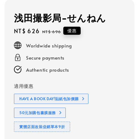
浅田撮影局-せんねん
Sale
NT$ 626
Regular
優惠
NT$ 696
price
price
Worldwide shipping
Secure payments
Authentic products
適用優惠
HAVE A BOOK DAY!貼紙包加價購
50元加購包書膜服務
實體店面改裝促銷單本9折