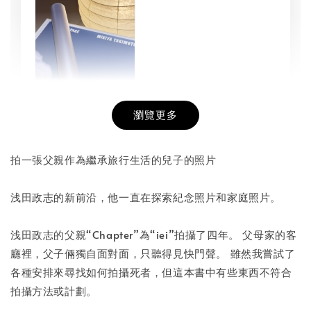
瀏覽更多
書本包膜服務
-
+
NT$ 50
拍一張父親作為繼承旅行生活的兒子的照片
NT$ 100
浅田政志的新前沿，他一直在探索紀念照片和家庭照片。
加入購物車
浅田政志的父親“Chapter”為“iei”拍攝了四年。 父母家的客
廳裡，父子倆獨自面對面，只聽得見快門聲。 雖然我嘗試了
各種安排來尋找如何拍攝死者，但這本書中有些東西不符合
拍攝方法或計劃。