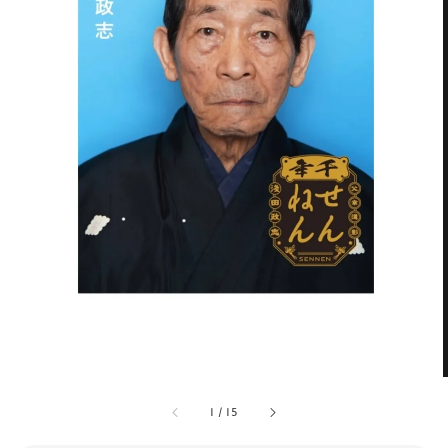
1
/
15