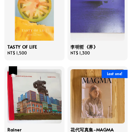
TASTY OF LIFE
李明哲《界》
Regular
NT$ 1,500
Regular
NT$ 1,300
price
price
優惠
Last one!
Rainer
花代写真集-MAGMA