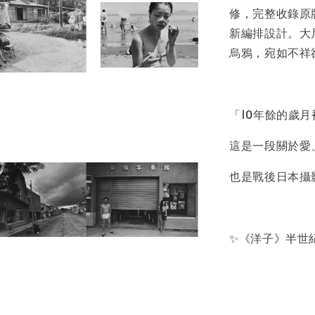
修，完整收錄原
新編排設計。大
烏鴉，宛如不祥
「10年餘的歲
這是一段關於愛
也是戰後日本攝
✨《洋子》半世