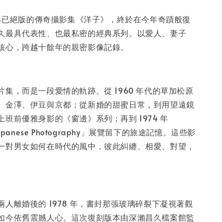
入購物車
版、早已絕版的傳奇攝影集《洋子》，終於在今年奇蹟般復
久最具代表性、也最私密的經典系列。以愛人、妻子
核心，跨越十餘年的親密影像記錄。
集，而是一段愛情的軌跡。從 1960 年代的草加松原
、金澤、伊豆與京都；從新婚的甜蜜日常，到用望遠鏡
班前優雅身影的《窗邊》系列；再到 1974 年
apanese Photography」展覽留下的旅途記憶。這些影
一對男女如何在時代的風中，彼此糾纏、相愛、對望，
人離婚後的 1978 年，書封那張玻璃碎裂下凝視著觀
如今依舊震撼人心。這次復刻版本由深瀨昌久檔案館監