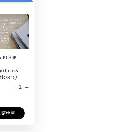
A BOOK
barbooks
tickers)
-
+
入購物車