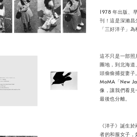
加
1978 年出
刊！這是深瀨昌
「三好洋子」為
這不只是一部照片
團地，到北海道
頭偷偷捕捉妻子上
MoMA「New J
像，讓我們看見
最後也分離。
《洋子》誕生於兩
者的和服女子，