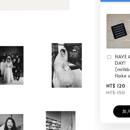
HAVE 
DAY!
(milk
flake s
NT$ 120
NT$ 150
加