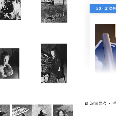
50元加購
書本包
NT$ 50
📖 深瀨昌久 
NT$ 100