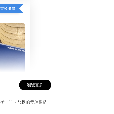
包書膜服務
瀏覽更多
膜服務
-
+
× 洋子｜半世紀後的奇蹟復活！