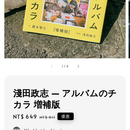
1
/
6
淺田政志 — アルバムのチ
カラ 増補版
Sale
NT$ 649
Regular
優惠
NT$ 811
price
price