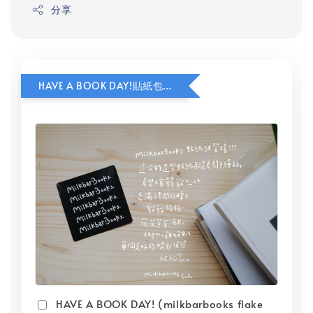
分享
HAVE A BOOK DAY!貼紙包加價購
HAVE A BOOK DAY! (milkbarbooks flake