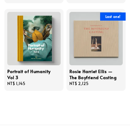
price
price
price
Last one!
Portrait of Humanity
Rosie Harriet Ellis —
Vol 3
The Boyfriend Casting
Regular
NT$ 1,145
Regular
NT$ 2,125
price
price