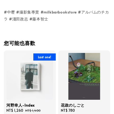
#中壢 #攝影集專賣 #milkbarbookstore #アルバムのチカ
ラ #淺田政志 #藤本智士
您可能也喜歡
Last one!
河野幸人-Index
花政のしごと
Sale
NT$ 1,260
Regular
Regular
NT$ 780
NT$ 1,400