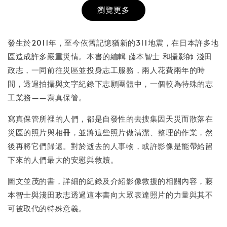
瀏覽更多
書本包膜服務
-
+
NT$ 50
發生於2011年，至今依舊記憶猶新的311地震，在日本許多地
NT$ 100
區造成許多嚴重災情。本書的編輯 藤本智士 和攝影師 淺田
政志，一同前往災區並投身志工服務，兩人花費兩年的時
間，透過拍攝與文字紀錄下志願團體中，一個較為特殊的志
加入購物車
工業務——寫真保管。
寫真保管所裡的人們，都是自發性的去搜集因天災而散落在
災區的照片與相冊，並將這些照片做清潔、整理的作業，然
後再將它們歸還。對於逝去的人事物，或許影像是能帶給留
下來的人們最大的安慰與救贖。
圖文並茂的書，詳細的紀錄及介紹影像救援的相關內容，藤
本智士與淺田政志透過這本書向大眾表達照片的力量與其不
可被取代的特殊意義。