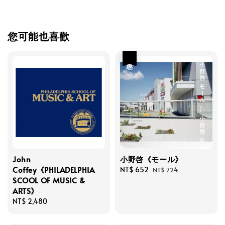
您可能也喜歡
優惠
John
小野啓《モール》
Coffey《PHILADELPHIA
Sale
NT$ 652
Regular
NT$ 724
SCOOL OF MUSIC &
price
price
ARTS》
Regular
NT$ 2,480
price