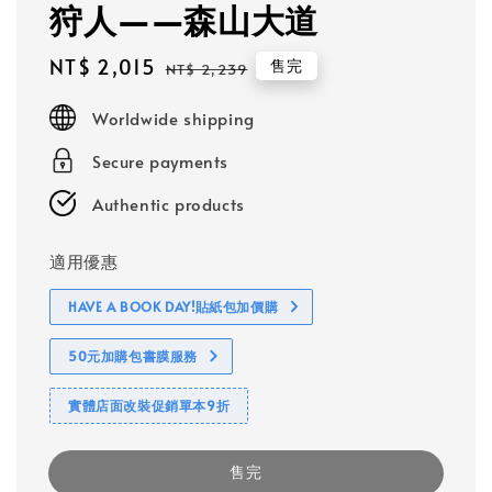
狩人——森山大道
Sale
NT$ 2,015
Regular
售完
NT$ 2,239
price
price
Worldwide shipping
Secure payments
Authentic products
適用優惠
HAVE A BOOK DAY!貼紙包加價購
50元加購包書膜服務
實體店面改裝促銷單本9折
售完