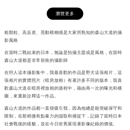
瀏覽更多
書本包膜服務
-
+
NT$ 50
粗顆粒、高反差、晃動模糊感是大家所熟知的森山大道的攝
NT$ 100
影風格
在當時二戰結束的日本，無論是拍攝主題或是風格，在當時
加入購物車
森山大道都是非常前衛的攝影師
在狩人這本攝影集中，我最喜歡的作品是野犬這張相片，這
張相片的實體照片（暗房放相）有著許多不同的版本，我喜
歡森山大道在暗房裡放相的過程中，藉由再一次的曝光和構
圖，來重新詮釋這一作品。
森山大道的作品都一直很吸引我，因為他總是能突破保守和
限制，在那稍微有點暴力的擷取和捕捉下，記錄了當時日本
社會戰後的樣貌，並在今日依舊展現著影像紀錄的價值。