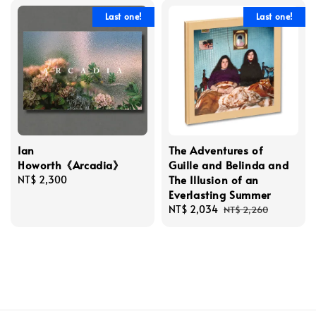
Last one!
Last one!
Ian
The Adventures of
Howorth《Arcadia》
Guille and Belinda and
The Illusion of an
Regular
NT$ 2,300
Everlasting Summer
price
Sale
NT$ 2,034
Regular
NT$ 2,260
price
price