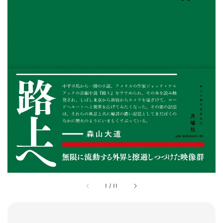
1
/
11