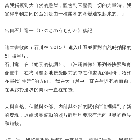
當我觸摸到大自然的懸崖，體會到它壓倒一切的力量時，我
覺得事物之間的區別是由一種柔和的漸變連接起來的。」
出自石川竜一《いのちのうちがわ》後記
這本書收錄了石川在 2015 年進入山區並面對自然時拍攝的
51 張照片。
石川竜一在《絕景的複調》、《沖繩肖像》系列等快照和肖
像畫中，在盡可能多地接受眼前的存在和處境的同時，始終
在尋找“生活”的方向。 我在大自然中一直在生與死的面前，
在暴露於邊界的同時一直在拍攝。
人與自然、個體與外部、內部與外部的關係在這裡得到了新
的發現，這組邊界波動的照片靜靜地要求有流向世界的過渡
和鏈接。
這一次，我將每張照片都以大字呈現，面對“生活”，我照原