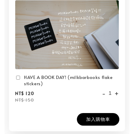
HAVE A BOOK DAY! (milkbarbooks flake
stickers)
-
+
NT$ 120
NT$ 150
加入購物車