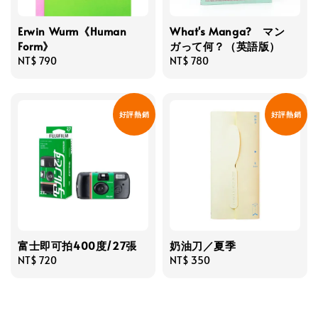
Erwin Wurm《Human
What's Manga? マン
Form》
ガって何？（英語版）
Regular
NT$ 790
Regular
NT$ 780
price
price
好評熱銷
好評熱銷
富士即可拍400度/27張
奶油刀／夏季
Regular
NT$ 720
Regular
NT$ 350
price
price