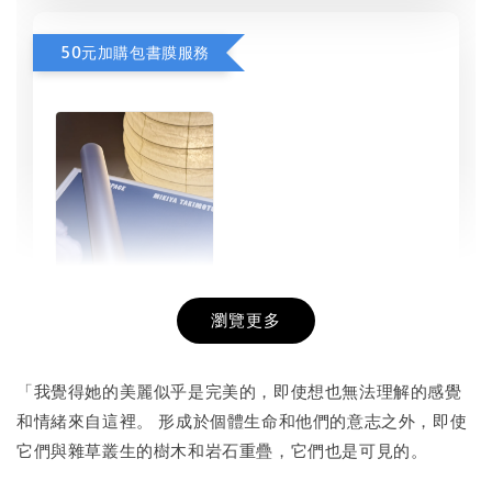
50元加購包書膜服務
瀏覽更多
書本包膜服務
-
+
NT$ 50
「我覺得她的美麗似乎是完美的，即使想也無法理解的感覺
NT$ 100
和情緒來自這裡。 形成於個體生命和他們的意志之外，即使
它們與雜草叢生的樹木和岩石重疊，它們也是可見的。
加入購物車