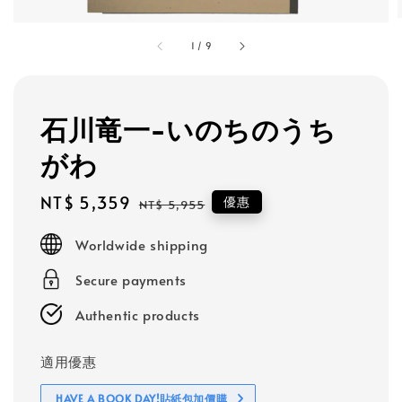
1
/
9
石川竜一-いのちのうち
がわ
Sale
NT$ 5,359
Regular
優惠
NT$ 5,955
price
price
Worldwide shipping
Secure payments
Authentic products
適用優惠
HAVE A BOOK DAY!貼紙包加價購