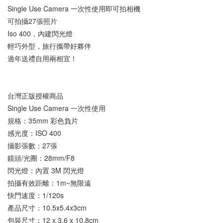
Single Use Camera 一次性使用即可拍相機
可拍攝27張照片
Iso 400，內建閃光燈
輕巧外型，旅行攜帶好夥伴
過年送禮自用兩相宜！
台灣正版授權商品
Single Use Camera 一次性使用
規格：35mm 彩色負片　
感光度：ISO 400
攝影張數：27張
鏡頭/光圈：28mm/F8
閃光燈：內置 3M 閃光燈
拍攝有效距離：1m~無限遠
快門速度：1/120s
產品尺寸：10.5x5.4x3cm
包裝尺寸：12 x 3.6 x 10.8cm