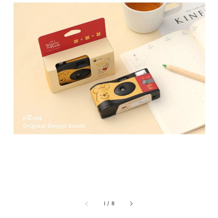
1
/
8