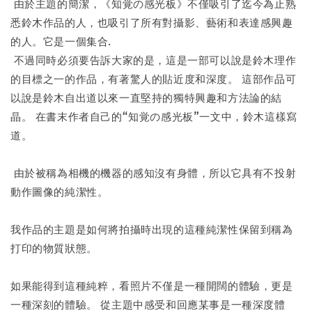
由於主題的簡潔，《知覚の感光板》不僅吸引了迄今為止熟
悉鈴木作品的人，也吸引了所有對攝影、藝術和表達感興趣
的人。它是一個集合.
不過同時必須要告訴大家的是，這是一部可以說是鈴木理作
的目標之一的作品，有著驚人的貼近度和深度。 這部作品可
以說是鈴木自出道以來一直堅持的獨特興趣和方法論的結
晶。 在書末作者自己的“知覚の感光板”一文中，鈴木這樣寫
道。
由於被稱為相機的機器的感知沒有身體，所以它具有不投射
動作圖像的純潔性。
我作品的主題是如何將拍攝時出現的這種純潔性保留到稱為
打印的物質狀態。
如果能得到這種純粹，看照片不僅是一種開闊的體驗，更是
一種深刻的體驗。 從主題中感受和回應某事是一種深度體