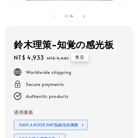
1
/
14
鈴木理策-知覚の感光板
Sale
NT$ 4,933
Regular
售完
NT$ 5,481
price
price
Worldwide shipping
Secure payments
Authentic products
適用優惠
HAVE A BOOK DAY!貼紙包加價購