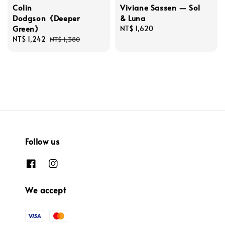
Colin
Viviane Sassen — Sol
Dodgson《Deeper
& Luna
Green》
Regular
NT$ 1,620
Sale
NT$ 1,242
Regular
price
NT$ 1,380
price
price
Follow us
We accept