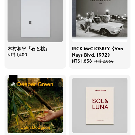
木村和平『石と桃』
RICK McCLOSKEY《Van
Nuys Blvd. 1972》
Regular
NT$ 1,400
price
Sale
NT$ 1,858
Regular
NT$ 2,064
price
price
優惠