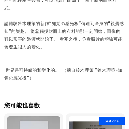
式。
請體驗鈴木理策的新作“知覚の感光板”傳達到全身的“視覺感
知”的樂趣。 從您觸摸封面上的布料的那一刻開始，圖像的
難以形容的過渡就開始了。 看完之後，你看照片的體驗可能
會發生很大的變化。
世界是可持續的和變化的。 （摘自鈴木理策 “鈴木理策-知
覚の感光板”）
您可能也喜歡
Last one!