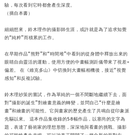
驗，每次看到它時都會產生深度。
（摘自本書）
細細想來，鈴木理作的攝影師生涯，或許就是為了追求知覺
的“純粹”而積累的工作。
在早期作品“熊野”和“時間堆”中看到的從身體中釋放出來的
眼睛自由靈活的運動，使用方便的中畫幅測距儀帶來了視差=
偏差。 在《維克多山》中切換到大畫幅相機後，接近“視覺
感知”和反複試驗。
鈴木理紗策的嘗試，作為單純的一個不間斷地繼續下去，面
對“攝影的誕生”對繪畫意義的轉變，並問自己“什麼是繪
畫”和繪畫的可能性。它與畫家的歷史產生了共鳴自從印象派
先驅以來。 這本作品集收錄的58幅作品，以塞尚的文字為
題，表達了藝術家的理想形態，深深地與看畫的挑戰、攝影
的可能性產生共鳴，可以說真正開闢了一種全新的面對方