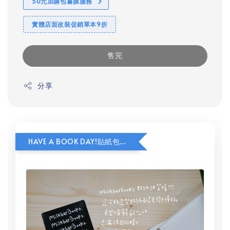
50元加購包書膜服務
實體店面改裝促銷單本9折
售完
分享
HAVE A BOOK DAY!貼紙包加價購