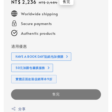
Sale
NT$ 2,236
Regular
售完
NT$ 2,484
price
price
Worldwide shipping
Secure payments
Authentic products
適用優惠
HAVE A BOOK DAY!貼紙包加價購
50元加購包書膜服務
實體店面改裝促銷單本9折
售完
分享