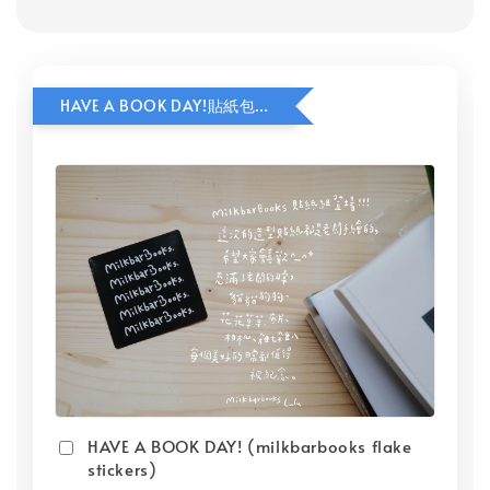
HAVE A BOOK DAY!貼紙包加價購
HAVE A BOOK DAY! (milkbarbooks flake
stickers)