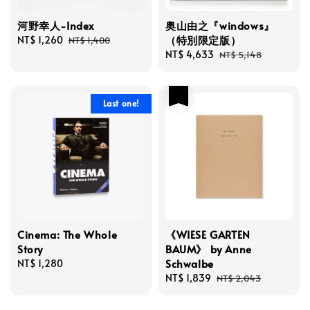
河野幸人-Index
奥山由之『windows』
（特別限定版）
Sale
NT$ 1,260
Regular
NT$ 1,400
price
price
Sale
NT$ 4,633
Regular
NT$ 5,148
price
price
優惠
Last one!
Cinema: The Whole
《WIESE GARTEN
Story
BAUM》 by Anne
Schwalbe
Regular
NT$ 1,280
price
Sale
NT$ 1,839
Regular
NT$ 2,043
price
price