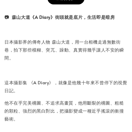
書本包膜服務
-
+
NT$ 50
📷 森山大道《A Diary》街頭就是底片，生活即是暗房
NT$ 100
日本攝影界的傳奇人物 森山大道，用一台相機走過無數街
加入購物車
巷，拍下那些模糊、突兀、躁動、真實得幾乎讓人不安的瞬
間。
這本攝影集 《A Diary》，就像是他幾十年來不曾停下的視覺
日記。
他不在乎完美構圖、不追求高畫質，他用斷裂的構圖、粗糙
的顆粒、強烈的黑白對比，把攝影變成一種近乎搖滾的衝撞
藝術。