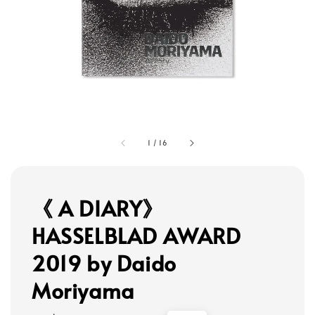
1
/
16
《 A DIARY》
HASSELBLAD AWARD
2019 by Daido
Moriyama