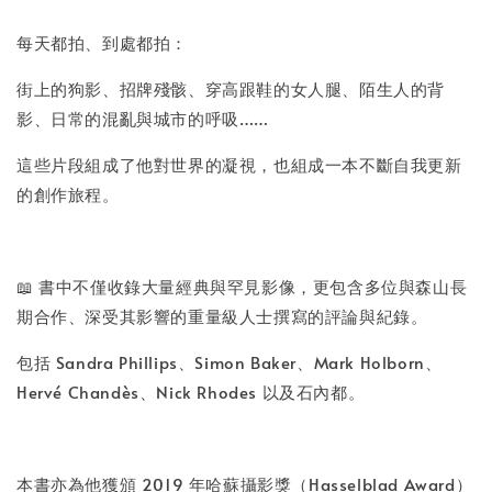
每天都拍、到處都拍：
街上的狗影、招牌殘骸、穿高跟鞋的女人腿、陌生人的背
影、日常的混亂與城市的呼吸……
這些片段組成了他對世界的凝視，也組成一本不斷自我更新
的創作旅程。
📖 書中不僅收錄大量經典與罕見影像，更包含多位與森山長
期合作、深受其影響的重量級人士撰寫的評論與紀錄。
包括 Sandra Phillips、Simon Baker、Mark Holborn、
Hervé Chandès、Nick Rhodes 以及石內都。
本書亦為他獲頒 2019 年哈蘇攝影獎（Hasselblad Award）