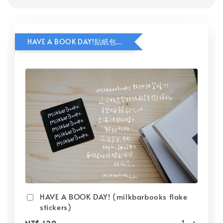
HAVE A BOOK DAY!貼紙包加價購
HAVE A BOOK DAY! (milkbarbooks flake
stickers)