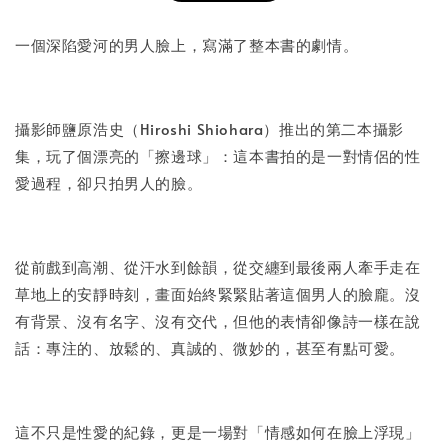
書本包膜服務
-
+
NT$ 50
一個深陷愛河的男人臉上，寫滿了整本書的劇情。
NT$ 100
攝影師鹽原浩史（Hiroshi Shiohara）推出的第二本攝影
加入購物車
集，玩了個漂亮的「擦邊球」：這本書拍的是一對情侶的性
愛過程，卻只拍男人的臉。
從前戲到高潮、從汗水到餘韻，從交纏到最後兩人牽手走在
草地上的安靜時刻，畫面始終緊緊貼著這個男人的臉龐。沒
有背景、沒有名字、沒有交代，但他的表情卻像詩一樣在說
話：專注的、放鬆的、真誠的、微妙的，甚至有點可愛。
這不只是性愛的紀錄，更是一場對「情感如何在臉上浮現」