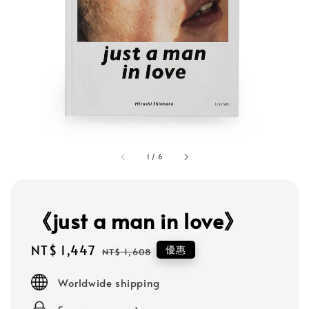
1
/
6
《just a man in love》
Sale
NT$ 1,447
Regular
優惠
NT$ 1,608
price
price
Worldwide shipping