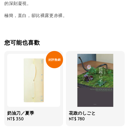
的深刻凝視。
極簡，直白，卻比裸露更赤裸。
您可能也喜歡
好評熱銷
奶油刀／夏季
花政のしごと
Regular
NT$ 350
Regular
NT$ 780
price
price