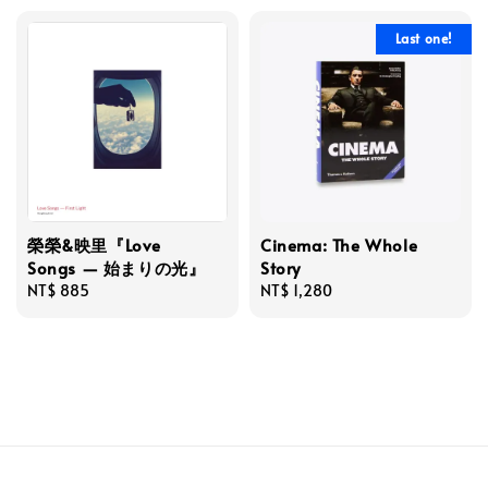
Last one!
榮榮&映里『Love
Cinema: The Whole
Songs — 始まりの光』
Story
Regular
NT$ 885
Regular
NT$ 1,280
price
price