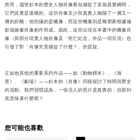
然而，儘管杉本的歷史人物肖像看似捕捉了某個真實瞬間，
它們其實是虛構的。這些肖像至少與真實人物隔了一層又一
層的距離：他拍攝的是蠟像，而這些蠟像則是雕塑家根據攝
影或繪畫肖像創作而成。因此，這些出現在本書中的蠟像肖
像（與部分現實人物肖像及「死亡紀念」作品一同呈現）也
引發了對「肖像究竟捕捉了什麼？」的質疑。
正如他其他的重要系列作品——如《動物標本》、《海
景》、《劇場》——杉本的《肖像》同樣探討了時間與歷史
的流動。我們習慣認為，一張活人的照片是真實的；但那到
底意味著什麼呢？
您可能也喜歡