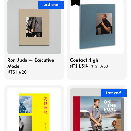
優惠
Last one!
Ron Jude — Executive
Contact High
Model
Sale
NT$ 1,314
Regular
NT$ 1,460
Regular
NT$ 1,620
price
price
price
Last one!