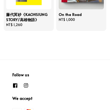
藤代冥砂《KAOHSIUNG
On the Road
STORY/高雄物語》
Regular
NT$ 1,000
Regular
NT$ 1,260
price
price
Follow us
We accept