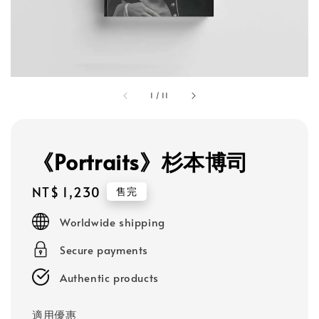
1
/
11
《Portraits》杉本博司
Regular
NT$ 1,230
售完
price
Worldwide shipping
Secure payments
Authentic products
適用優惠