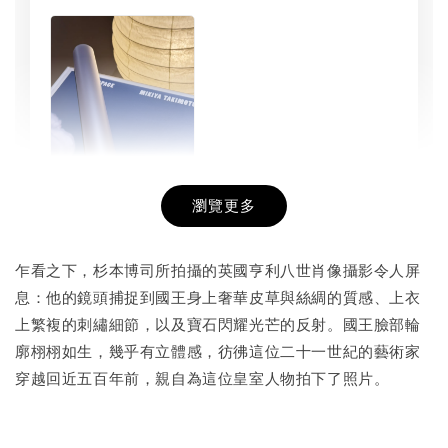
瀏覽更多
書本包膜服務
-
+
NT$ 50
乍看之下，杉本博司所拍攝的英國亨利八世肖像攝影令人屏
NT$ 100
息：他的鏡頭捕捉到國王身上奢華皮草與絲綢的質感、上衣
上繁複的刺繡細節，以及寶石閃耀光芒的反射。國王臉部輪
廓栩栩如生，幾乎有立體感，彷彿這位二十一世紀的藝術家
加入購物車
穿越回近五百年前，親自為這位皇室人物拍下了照片。