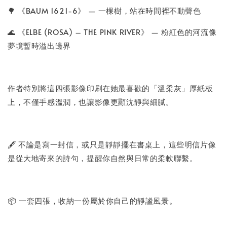
🌳 《BAUM 1621-6》 — 一棵樹，站在時間裡不動聲色
🌊 《ELBE (ROSA) – THE PINK RIVER》 — 粉紅色的河流像
夢境暫時溢出邊界
作者特別將這四張影像印刷在她最喜歡的「溫柔灰」厚紙板
上，不僅手感溫潤，也讓影像更顯沈靜與細膩。
🖋️ 不論是寫一封信，或只是靜靜擺在書桌上，這些明信片像
是從大地寄來的詩句，提醒你自然與日常的柔軟聯繫。
📦 一套四張，收納一份屬於你自己的靜謐風景。