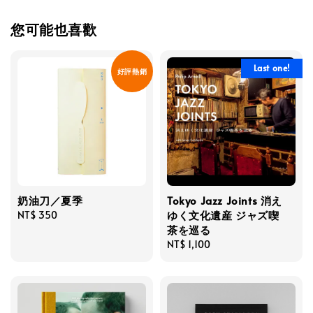
您可能也喜歡
Last one!
好評熱銷
奶油刀／夏季
Tokyo Jazz Joints 消え
ゆく文化遺産 ジャズ喫
Regular
NT$ 350
茶を巡る
price
Regular
NT$ 1,100
price