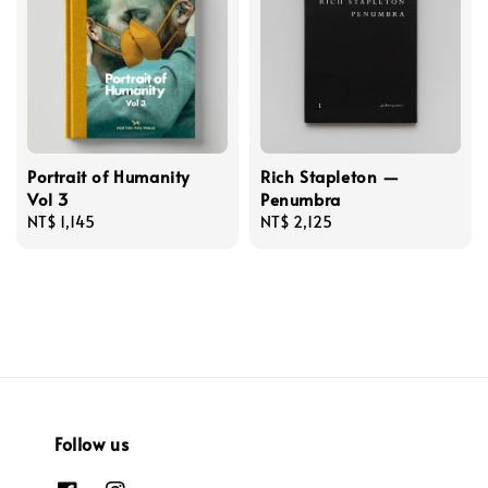
Portrait of Humanity
Rich Stapleton —
Vol 3
Penumbra
Regular
NT$ 1,145
Regular
NT$ 2,125
price
price
Follow us