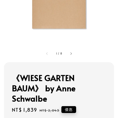
1
/
8
《WIESE GARTEN
BAUM》 by Anne
Schwalbe
Sale
NT$ 1,839
Regular
優惠
NT$ 2,043
price
price