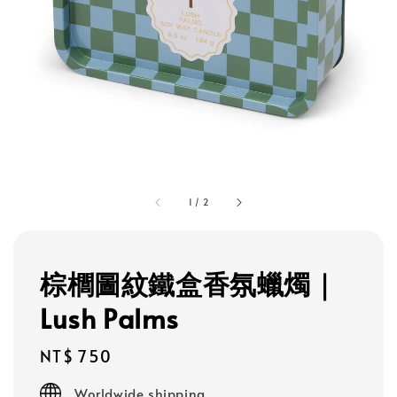
1
/
2
棕櫚圖紋鐵盒香氛蠟燭｜
Lush Palms
Regular
NT$ 750
price
Worldwide shipping