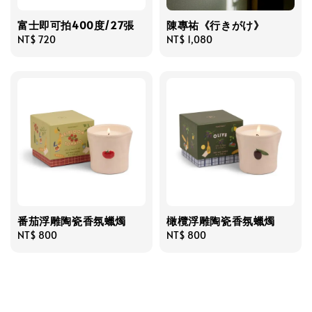
富士即可拍400度/27張
陳專祐《行きがけ》
Regular
NT$ 720
Regular
NT$ 1,080
price
price
番茄浮雕陶瓷香氛蠟燭
橄欖浮雕陶瓷香氛蠟燭
Regular
NT$ 800
Regular
NT$ 800
price
price