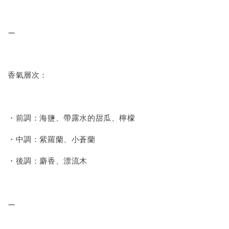
—
香氣層次：
・前調：海鹽、帶露水的甜瓜、檸檬
・中調：紫羅蘭、小蒼蘭
・後調：麝香、漂流木
—