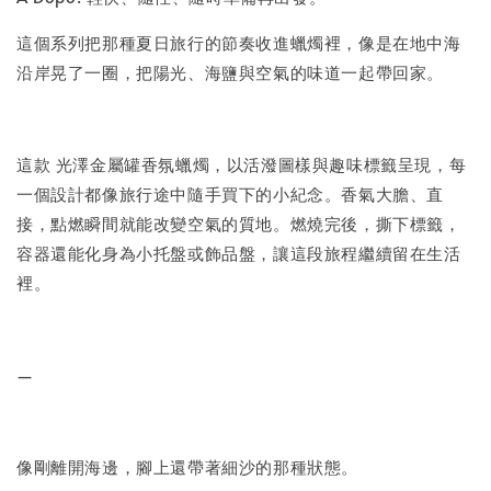
這個系列把那種夏日旅行的節奏收進蠟燭裡，像是在地中海
沿岸晃了一圈，把陽光、海鹽與空氣的味道一起帶回家。
這款 光澤金屬罐香氛蠟燭，以活潑圖樣與趣味標籤呈現，每
一個設計都像旅行途中隨手買下的小紀念。香氣大膽、直
接，點燃瞬間就能改變空氣的質地。燃燒完後，撕下標籤，
容器還能化身為小托盤或飾品盤，讓這段旅程繼續留在生活
裡。
—
像剛離開海邊，腳上還帶著細沙的那種狀態。