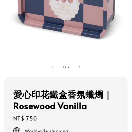
1
/
2
愛心印花鐵盒香氛蠟燭｜
Rosewood Vanilla
Regular
NT$ 750
price
Worldwide shipping