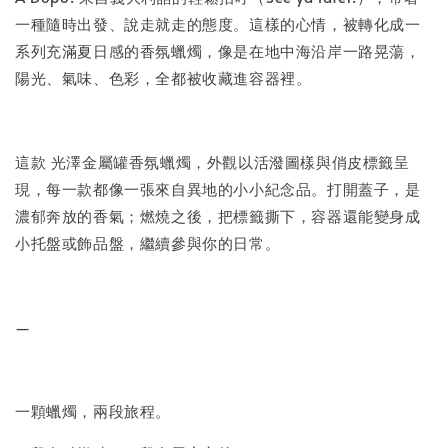
一種隨時出發、說走就走的態度。這樣的心情，被轉化成一
系列充滿夏日感的香氛蠟燭，像是在地中海沿岸一路晃蕩，
陽光、氣味、色彩，全都被收藏進容器裡。
這款 光澤金屬罐香氛蠟燭，外觀以活潑圖樣與俏皮標籤呈
現，每一款都像一張來自異地的小小紀念品。打開蓋子，是
濃郁奔放的香氣；燃燒之後，把標籤撕下，容器還能變身成
小托盤或飾品盤，繼續參與你的日常。
—
一顆蠟燭，兩段旅程。