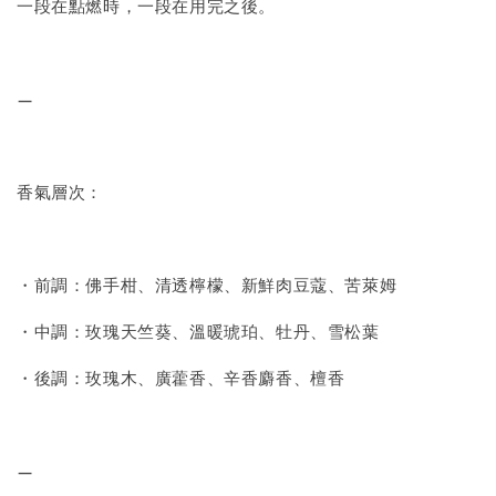
一段在點燃時，一段在用完之後。
—
香氣層次：
・前調：佛手柑、清透檸檬、新鮮肉豆蔻、苦萊姆
・中調：玫瑰天竺葵、溫暖琥珀、牡丹、雪松葉
・後調：玫瑰木、廣藿香、辛香麝香、檀香
—