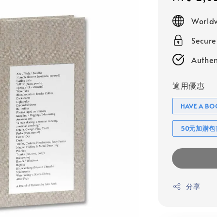
price
Worldw
Secur
Authen
適用優惠
HAVE A 
50元加購
分享