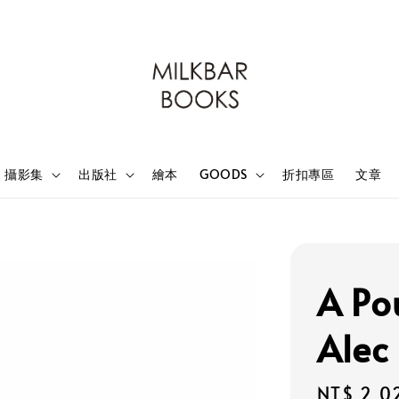
攝影集
出版社
繪本
GOODS
折扣專區
文章
A Po
Alec
Sale
NT$ 2,0