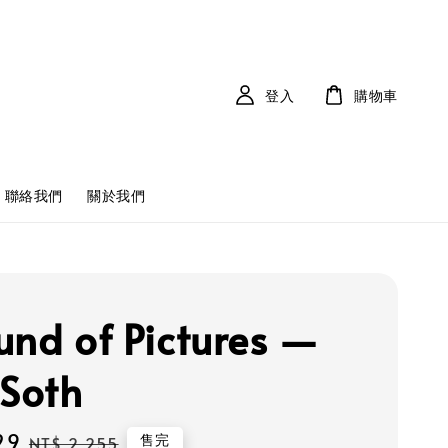
登入
購物車
聯絡我們
關於我們
und of Pictures —
 Soth
29
Regular
售完
NT$ 2,255