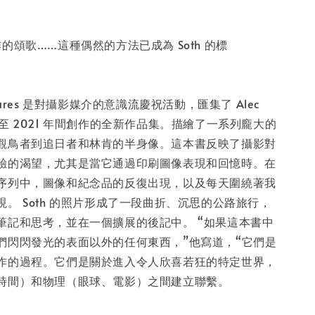
的頌歌……這種偶然的方法已成為 Soth 的標
》
 Pictures 是對攝影媒介的意識流慶祝活動，匯集了 Alec
18 年至 2021 年間創作的全新作品集。描繪了一系列龐大的
觀鳥者到追日者和林肯的半身像。這本書反映了攝影對
驗的渴望，尤其是當它通過印刷圖像表現和回憶時。在
序列中，圖像和紀念品的反復出現，以及每天圍繞著我
。 Soth 的照片形成了一段曲折、沉思的公路旅行，
筆記和思考，並在一個擴展的後記中。 “如果這本書中
們閃閃發光的表面以外的任何東西，”他寫道，“它們是
作的過程。它們是關於進入令人欣喜若狂的特定世界，
時間）和物理（眼球、電影）之間建立聯繫。