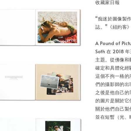
收藏家日報
“痴迷於圖像製作
誌。”《紐約客
A Pound of
Soth 在 20
主題。從佛像和
確定和具體化經
這個不拘一格的
們的攝影師的出現
之後是他自己的
的圖片是關於它
關於他們自己製
並在短暫（光、