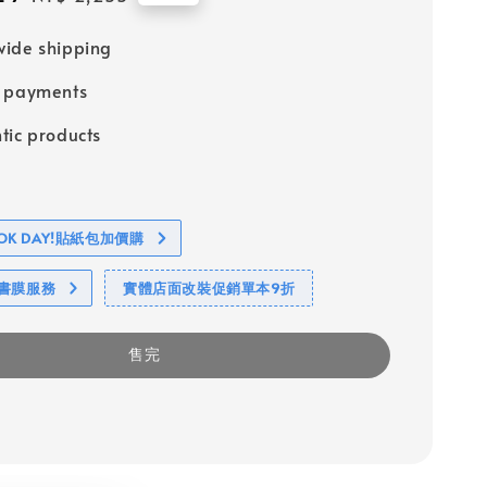
price
ide shipping
e payments
tic products
BOOK DAY!貼紙包加價購
包書膜服務
實體店面改裝促銷單本9折
售完