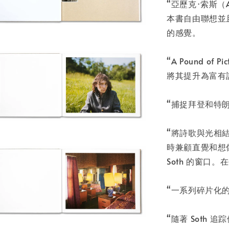
NT$ 50
“亞歷克·索斯（
NT$ 100
本書自由聯想並
的感覺。
加
“A Pound o
將其提升為富有詩意
“捕捉拜登和特
“將詩歌與光相結
時兼顧直覺和想像力…
Soth 的窗口
“一系列碎片化
“隨著 Soth