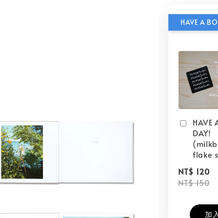
HAVE 
DAY!
(milk
flake s
NT$ 120
NT$ 150
加