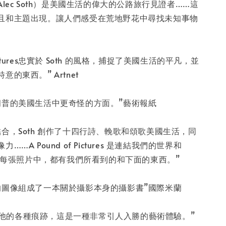
-
+
Alec Soth）是美國生活的偉大的公路旅行見證者……這
且和主題出現。讓人們感受在荒地野花中尋找未知事物
入購物車
f Pictures忠實於 Soth 的風格，捕捉了美國生活的平凡，並
的東西。” Artnet
朗普的美國生活中更奇怪的方面。”藝術報紙
合，Soth 創作了十四行詩、輓歌和頌歌美國生活，同
…A Pound of Pictures 是連結我們的世界和
。在每張照片中，都有我們所看到的和下面的東西。”
的圖像組成了一本關於攝影本身的攝影書”國際米蘭
 追踪他的各種痕跡，這是一種非常引人入勝的藝術體驗。”