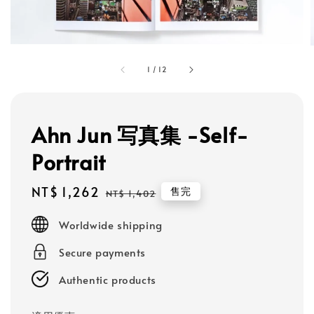
1
/
12
Ahn Jun 写真集 -Self-
Portrait
Sale
NT$ 1,262
Regular
售完
NT$ 1,402
price
price
Worldwide shipping
Secure payments
Authentic products