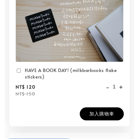
HAVE A BOOK DAY! (milkbarbooks flake
stickers)
-
+
NT$ 120
NT$ 150
加入購物車