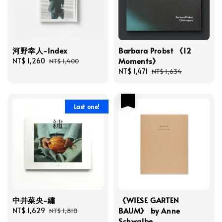
河野幸人-Index
Barbara Probst 《12
Moments》
Sale
NT$ 1,260
Regular
NT$ 1,400
price
price
Sale
NT$ 1,471
Regular
NT$ 1,634
price
price
優惠
Last one!
中井菜央-繡
《WIESE GARTEN
BAUM》 by Anne
Sale
NT$ 1,629
Regular
NT$ 1,810
Schwalbe
price
price