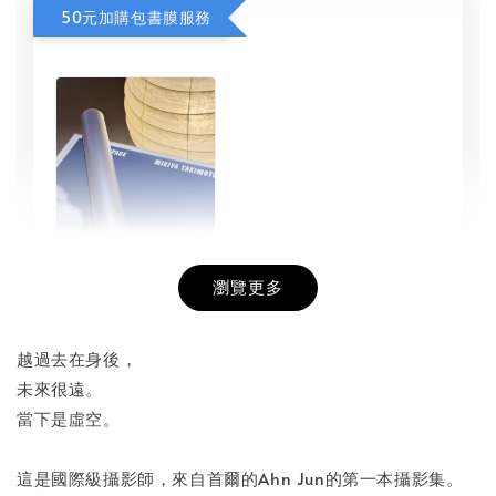
50元加購包書膜服務
瀏覽更多
書本包膜服務
-
+
NT$ 50
越過去在身後，
NT$ 100
未來很遠。
當下是虛空。
加入購物車
這是國際級攝影師，來自首爾的Ahn Jun的第一本攝影集。