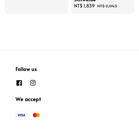
Sale
NT$ 1,839
Regular
NT$ 2,043
price
price
Follow us
We accept