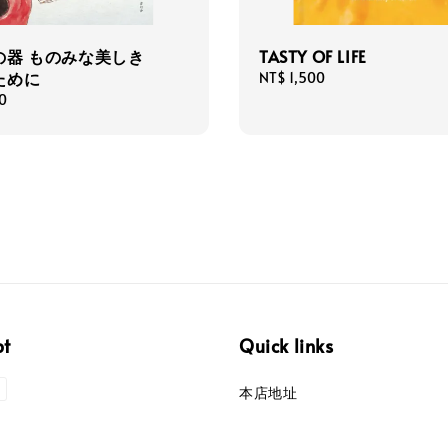
の器 ものみな美しき
TASTY OF LIFE
ために
Regular
NT$ 1,500
price
0
pt
Quick links
本店地址