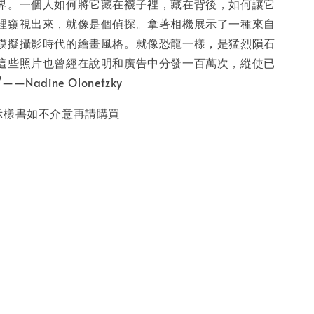
界。一個人如何將它藏在襪子裡，藏在背後，如何讓它
裡窺視出來，就像是個偵探。拿著相機展示了一種來自
模擬攝影時代的繪畫風格。就像恐龍一樣，是猛烈隕石
這些照片也曾經在說明和廣告中分發一百萬次，縱使已
Nadine Olonetzky
示樣書如不介意再請購買