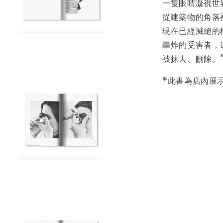
一隻眼睛凝視世
從建築物的角落
現在已經滅絕的
轟炸的受害者，
被抹去、刪除。”——
*此書為店內展