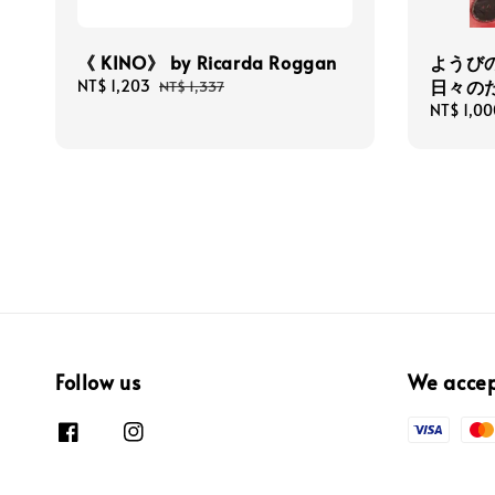
《 KINO》 by Ricarda Roggan
ようび
日々の
Sale
NT$ 1,203
Regular
NT$ 1,337
price
price
Regular
NT$ 1,00
price
Follow us
We acce