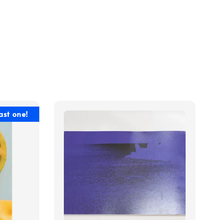
ast one!