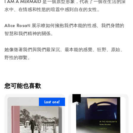
-
+
NT$ 50
I AM A MERMAID 是一個原型形象，代表了一個在生活的深
NT$ 100
水中、在情感和性慾的喧囂中感到自在的女性。
Alice Rosati 展示瞭如何擁抱我們本能的性感、我們身體的
加入購物車
智慧和我們精神的關係。
她像徵著我們與我們最深沉、最本能的感覺、狂野、原始、
野性的聯繫。
您可能也喜歡
優惠
Last one!