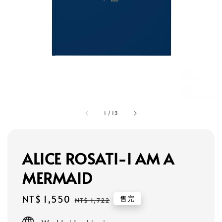
1
/
13
ALICE ROSATI-I AM A
MERMAID
Sale
NT$ 1,550
Regular
售完
NT$ 1,722
price
price