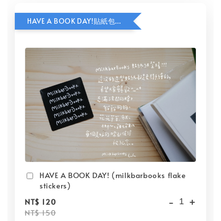
HAVE A BOOK DAY!貼紙包加價購
HAVE A BOOK DAY! (milkbarbooks flake
stickers)
-
+
NT$ 120
NT$ 150