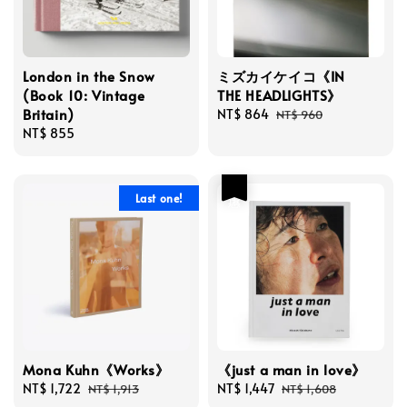
London in the Snow
ミズカイケイコ《IN
(Book 10: Vintage
THE HEADLIGHTS》
Britain)
Sale
NT$ 864
Regular
NT$ 960
Regular
NT$ 855
price
price
price
優惠
Last one!
Mona Kuhn《Works》
《just a man in love》
Sale
NT$ 1,722
Regular
Sale
NT$ 1,447
Regular
NT$ 1,913
NT$ 1,608