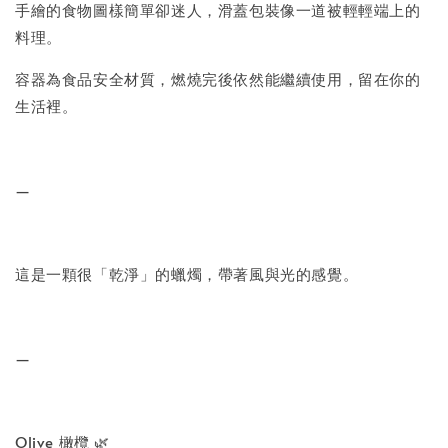
手繪的食物圖樣簡單卻迷人，滑蓋包裝像一道被輕輕端上的
料理。
容器為食品安全材質，燃燒完後依然能繼續使用，留在你的
生活裡。
—
這是一顆很「乾淨」的蠟燭，帶著風與光的感覺。
—
Olive 橄欖 🌿