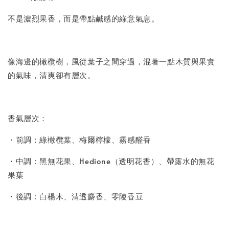
不是濃烈果香，而是帶點鹹感的綠意氣息。
像海邊的橄欖樹，風從葉子之間穿過，混著一點木質與果實
的氣味，清爽卻有層次。
香氣層次：
・前調：綠橄欖葉、梅爾檸檬、霧感醛香
・中調：黑無花果、Hedione（透明花香）、帶露水的無花
果葉
・後調：白楊木、清透麝香、零陵香豆