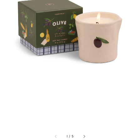
1
/
5