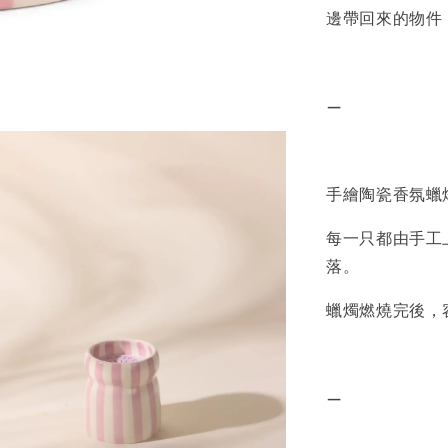
邊帶回來的物件
—
手繪陶瓷香氛蠟
每一只都由手工
落。
蠟燭燃燒完後，
—