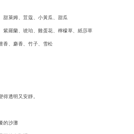
、甜萊姆、荳蔻、小黃瓜、甜瓜
、紫羅蘭、琥珀、雞蛋花、檸檬草、紙莎草
檀香、麝香、竹子、雪松
變得透明又安靜。
擾的沙灘