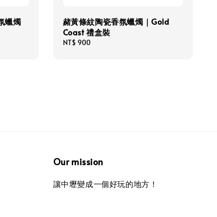
氛蠟燭
赭黃條紋陶瓷香氛蠟燭｜Gold
Coast 禮盒裝
Regular
NT$ 900
price
Our mission
讓中壢變成一個好玩的地方！