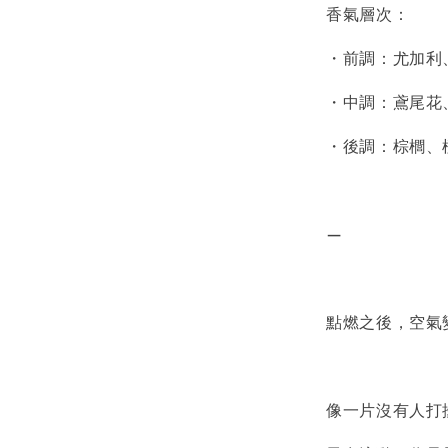
香氣層次：
・前調：尤加利
・中調：鳶尾花
・後調：棕櫚、
—
點燃之後，空氣
像一片沒有人打