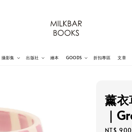
攝影集
出版社
繪本
GOODS
折扣專區
文章
薰衣
｜Gr
Regular
NT$ 900