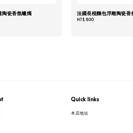
雕陶瓷香氛蠟燭
法國長棍麵包浮雕陶瓷香
Regular
NT$ 800
price
pt
Quick links
本店地址