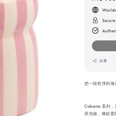
price
Worldw
Secur
Authen
分享
把一段乾淨的海
Cabana 系
與光線。條紋遮