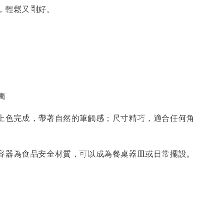
，輕鬆又剛好。
燭
上色完成，帶著自然的筆觸感；尺寸精巧，適合任何角
容器為食品安全材質，可以成為餐桌器皿或日常擺設。