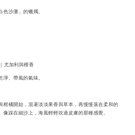
白色沙灘」的蠟燭。
AND｜尤加利與檀香
乾淨、帶風的氣味。
與柑橘開始，混著淡淡果香與草本，再慢慢落在柔和的
。像踩在細沙上，海風輕輕吹過皮膚的那種感覺。