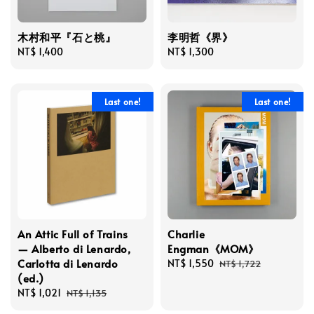
木村和平『石と桃』
李明哲《界》
Regular
NT$ 1,400
Regular
NT$ 1,300
price
price
Last one!
Last one!
An Attic Full of Trains
Charlie
— Alberto di Lenardo,
Engman《MOM》
Carlotta di Lenardo
Sale
NT$ 1,550
Regular
NT$ 1,722
(ed.)
price
price
Sale
NT$ 1,021
Regular
NT$ 1,135
price
price