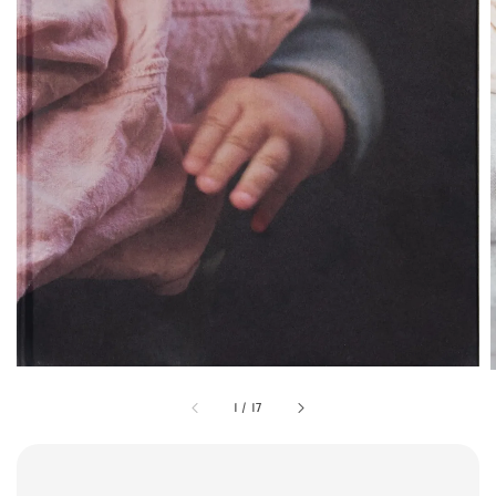
1
/
17