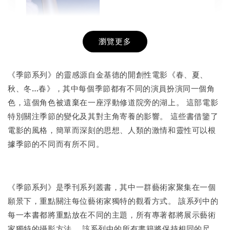
瀏覽更多
書本包膜服務
-
+
NT$ 50
《季節系列》的靈感源自金基德的開創性電影《春、夏、
NT$ 100
秋、冬…春》，其中每個季節都有不同的演員扮演同一個角
色，這個角色被遺棄在一座浮動修道院旁的湖上。 這部電影
特別關注季節的變化及其對主角寄養的影響。 這些書借鑒了
加入購物車
電影的風格，簡單而深刻的思想、人類的激情和靈性可以根
據季節的不同而有所不同。
《季節系列》是季刊系列叢書，其中一群藝術家聚集在一個
願景下，重點關注每位藝術家獨特的觀看方式。 該系列中的
每一本書都將重點放在不同的主題，所有專著都將展示藝術
家獨特的攝影方法。 該系列中的所有書籍將保持相同的尺