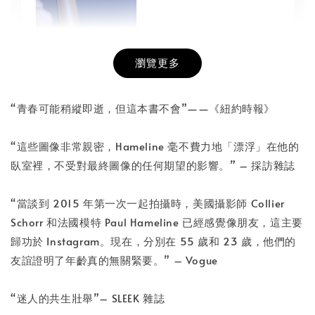
瀏覽更多
書本包膜服務
-
+
NT$ 50
“青春可能稍縱即逝，但這本書不會”——《紐約時報》
NT$ 100
“這些圖像非常親密，Hameline 毫不費力地「漂浮」在他的
臥室裡，不受對最終圖像的任何期望的影響。” – 採訪雜誌
加入購物車
“當談到 2015 年第一次一起拍攝時，美國攝影師 Collier
Schorr 和法國模特 Paul Hameline 已經感覺像朋友，這主要
歸功於 Instagram。現在，分別在 55 歲和 23 歲，他們的
友誼證明了年齡真的無關緊要。” – Vogue
“迷人的共生壯舉”– SLEEK 雜誌