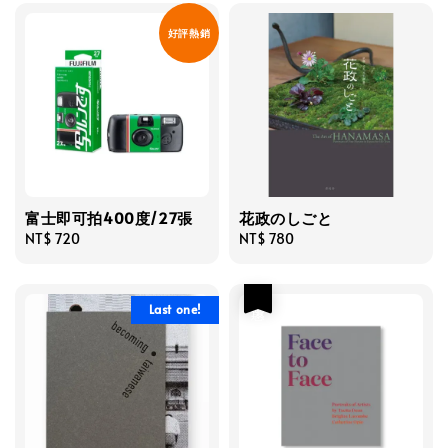
好評熱銷
富士即可拍400度/27張
花政のしごと
Regular
NT$ 720
Regular
NT$ 780
price
price
優惠
Last one!