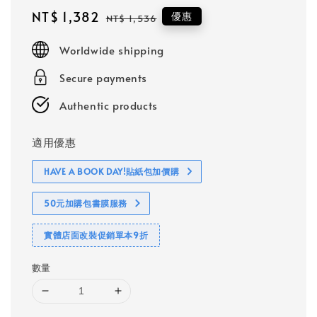
Sale
NT$ 1,382
Regular
優惠
NT$ 1,536
price
price
Worldwide shipping
Secure payments
Authentic products
適用優惠
HAVE A BOOK DAY!貼紙包加價購
50元加購包書膜服務
實體店面改裝促銷單本9折
數量