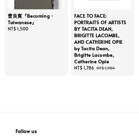
曹良賓『Becoming・
FACE TO FACE:
Taiwanese』
PORTRAITS OF ARTISTS
BY TACITA DEAN,
Regular
NT$ 1,500
BRIGITTE LACOMBE,
price
AND CATHERINE OPIE
by Tacita Dean,
Brigitte Lacombe,
Catherine Opie
Sale
NT$ 1,786
Regular
NT$ 1,984
price
price
Follow us